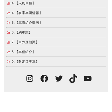
4.【人気車種】
4.【在庫車両情報】
5.【車両紹介動画】
6.【納車式】
7.【車の豆知識】
8.【車種紹介】
9.【限定目玉車】
Instagram
Facebook
Twitter
TikTok
You