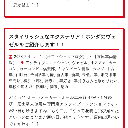
「息が詰ま […]
スタイリッシュなエクステリア！ホンダのヴェ
ゼルをご紹介します！！
2023.2.4
1.【オフィシャルブログ】
,
4.【在庫車両情
報】
アクティブコレクション
,
ヴェゼル
,
オススメ
,
カー
コン
,
カーコンビニ倶楽部
,
キャンペーン情報
,
ホンダ
,
中古
車
,
仲町台
,
全国納車可能
,
新古車
,
新車
,
未使用車
,
未使用車
専門店
,
横浜
,
特徴
,
神奈川
,
車好き
,
車好きな人と繋がりたい
,
車検の速太郎
,
都築区
,
関東
,
魅力
どうも^^ オールメーカー・オール車種取り扱い！登録
済・届出済未使用車専門店アクティブコレクションです♪
寒い日が続きますね。もう二月になって花粉も飛び始めた
というのにまだまだ寒い日が続きそうです。店内は暖かい
ですが展示 […]