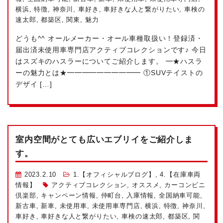
横浜
,
特徴
,
神奈川
,
車好き
,
車好きな人と繋がりたい
,
車検の
速太郎
,
都築区
,
関東
,
魅力
どうも^^ オールメーカー・オール車種取扱い！登録済・
届出済未使用車専門店アクティブコレクションです♪ 今日
はスズキのハスラーについてご紹介します。 ━★ハスラ
ーの魅力とは★━━━━━━━━━━ ①SUVテイストの
デザイ […]
室内空間がとても広いエブリイをご紹介しま
す。
2023.2.10
1.【オフィシャルブログ】
,
4.【在庫車両
情報】
アクティブコレクション
,
オススメ
,
カーコンビニ
倶楽部
,
キャンペーン情報
,
仲町台
,
入庫情報
,
全国納車可能
,
新古車
,
新車
,
未使用車
,
未使用車専門店
,
横浜
,
特徴
,
神奈川
,
車好き
,
車好きな人と繋がりたい
,
車検の速太郎
,
都築区
,
関