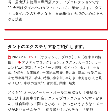
済・届出済未使用車専門店アクティブコレクションです
^^ 今回はダイハツのタフトについてご紹介します。 タフ
トはダイハツの社是となる「良品廉価」実現のためにあら
ゆる技術 […]
タントのエクステリアをご紹介します。
2023.2.6
1.【オフィシャルブログ】
,
4.【在庫車両情
報】
アクティブコレクション
,
オススメ
,
カーコン
,
カー
コンビニ倶楽部
,
キャンペーン情報
,
ダイハツ
,
タント
,
中古
車
,
仲町台
,
入庫情報
,
全国納車可能
,
新古車
,
新車
,
未使用車
,
未使用車専門店
,
横浜
,
特徴
,
神奈川
,
車好き
,
車好きな人と繋
がりたい
,
車検の速太郎
,
都築区
,
関東
,
魅力
どうも^^ オールメーカー・オール車種取扱い！登録済・
届出済未使用車専門店アクティブコレクションです♪ 皆さ
ん、軽自動車って聞くと小さい、狭いというようなイメー
ジがありませんか？ 「乗り降りしづらそう」「窮屈」