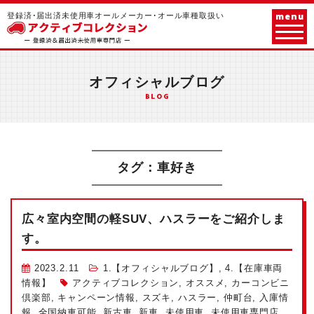
menu
登録済･届出済未使用車オールメーカー･オール車種取扱い
オフィシャルブログ
BLOG
タグ：車好き
広々室内空間の軽SUV、ハスラーをご紹介しま
す。
2023.2.11
1.【オフィシャルブログ】
,
4.【在庫車両
情報】
アクティブコレクション
,
オススメ
,
カーコンビニ
倶楽部
,
キャンペーン情報
,
スズキ
,
ハスラー
,
仲町台
,
入庫情
報
,
全国納車可能
,
新古車
,
新車
,
未使用車
,
未使用車専門店
,