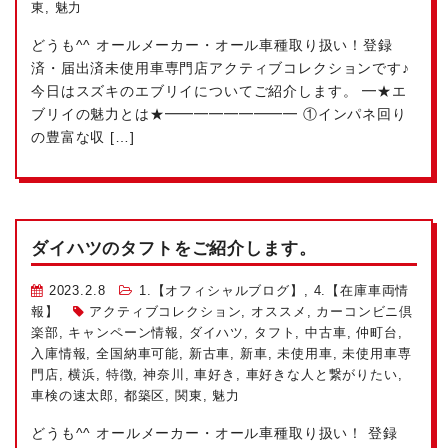
東
,
魅力
どうも^^ オールメーカー・オール車種取り扱い！登録
済・届出済未使用車専門店アクティブコレクションです♪
今日はスズキのエブリイについてご紹介します。 ━★エ
ブリイの魅力とは★━━━━━━━━━ ①インパネ回り
の豊富な収 […]
ダイハツのタフトをご紹介します。
2023.2.8
1.【オフィシャルブログ】
,
4.【在庫車両情
報】
アクティブコレクション
,
オススメ
,
カーコンビニ倶
楽部
,
キャンペーン情報
,
ダイハツ
,
タフト
,
中古車
,
仲町台
,
入庫情報
,
全国納車可能
,
新古車
,
新車
,
未使用車
,
未使用車専
門店
,
横浜
,
特徴
,
神奈川
,
車好き
,
車好きな人と繋がりたい
,
車検の速太郎
,
都築区
,
関東
,
魅力
どうも^^ オールメーカー・オール車種取り扱い！ 登録