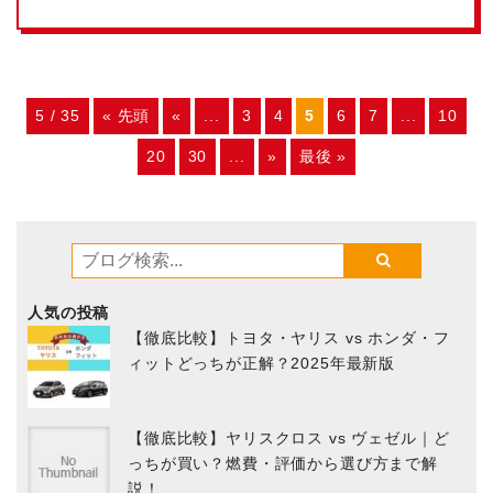
5 / 35
« 先頭
«
...
3
4
5
6
7
...
10
20
30
...
»
最後 »
人気の投稿
【徹底比較】トヨタ・ヤリス vs ホンダ・フ
ィットどっちが正解？2025年最新版
【徹底比較】ヤリスクロス vs ヴェゼル｜ど
っちが買い？燃費・評価から選び方まで解
説！