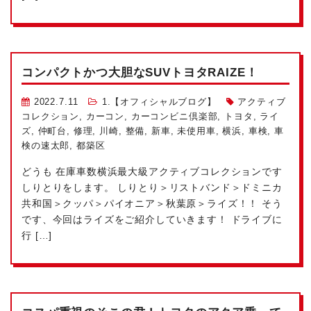
コンパクトかつ大胆なSUVトヨタRAIZE！
2022.7.11
1.【オフィシャルブログ】
アクティブ
コレクション
,
カーコン
,
カーコンビニ倶楽部
,
トヨタ
,
ライ
ズ
,
仲町台
,
修理
,
川崎
,
整備
,
新車
,
未使用車
,
横浜
,
車検
,
車
検の速太郎
,
都築区
どうも
在庫車数横浜最大級
アクティブコレクションです
しりとりをします。 しりとり＞リストバンド＞ドミニカ
共和国＞クッパ＞パイオニア＞秋葉原＞ライズ！！ そう
です、今回はライズをご紹介していきます！ ドライブに
行 […]