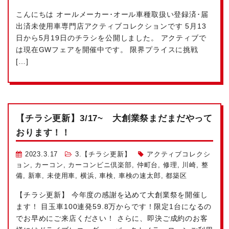
こんにちは
オールメーカー･オール車種取扱い
登録済･届
出済未使用車専門店アクティブコレクションです
5月13
日から5月19日のチラシを公開しました。 アクティブで
は現在GWフェアを開催中です。 限界プライスに挑戦
[…]
【チラシ更新】3/17~ 大創業祭まだまだやって
おります！！
2023.3.17
3.【チラシ更新】
アクティブコレクシ
ョン
,
カーコン
,
カーコンビニ倶楽部
,
仲町台
,
修理
,
川崎
,
整
備
,
新車
,
未使用車
,
横浜
,
車検
,
車検の速太郎
,
都築区
【チラシ更新】 今年度の感謝を込めて大創業祭を開催し
ます！ 目玉車100連発59.8万からです！限定1台になるの
でお早めにご来店ください！ さらに、即決ご成約のお客