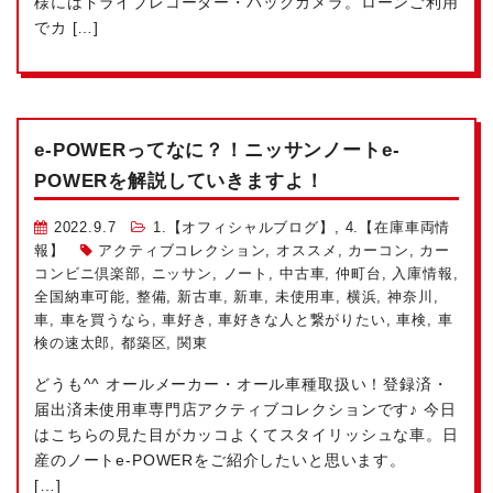
様にはドライブレコーダー・バックカメラ。ローンご利用
でカ […]
e-POWERってなに？！ニッサンノートe-
POWERを解説していきますよ！
2022.9.7
1.【オフィシャルブログ】
,
4.【在庫車両情
報】
アクティブコレクション
,
オススメ
,
カーコン
,
カー
コンビニ倶楽部
,
ニッサン
,
ノート
,
中古車
,
仲町台
,
入庫情報
,
全国納車可能
,
整備
,
新古車
,
新車
,
未使用車
,
横浜
,
神奈川
,
車
,
車を買うなら
,
車好き
,
車好きな人と繋がりたい
,
車検
,
車
検の速太郎
,
都築区
,
関東
どうも^^ オールメーカー・オール車種取扱い！登録済・
届出済未使用車専門店アクティブコレクションです♪ 今日
はこちらの見た目がカッコよくてスタイリッシュな車。日
産のノートe-POWERをご紹介したいと思います。
[…]