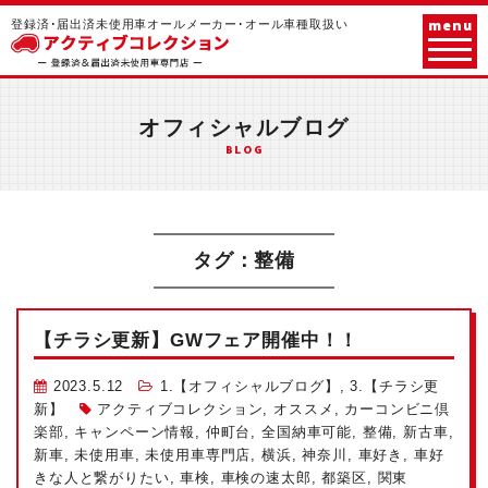
menu
登録済･届出済未使用車オールメーカー･オール車種取扱い
オフィシャルブログ
BLOG
タグ：整備
【チラシ更新】GWフェア開催中！！
2023.5.12
1.【オフィシャルブログ】
,
3.【チラシ更
新】
アクティブコレクション
,
オススメ
,
カーコンビニ倶
楽部
,
キャンペーン情報
,
仲町台
,
全国納車可能
,
整備
,
新古車
,
新車
,
未使用車
,
未使用車専門店
,
横浜
,
神奈川
,
車好き
,
車好
きな人と繋がりたい
,
車検
,
車検の速太郎
,
都築区
,
関東