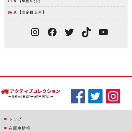
8.【車種紹介】
9.【限定目玉車】
Instagram
Facebook
Twitter
TikTok
You
トップ
在庫車情報