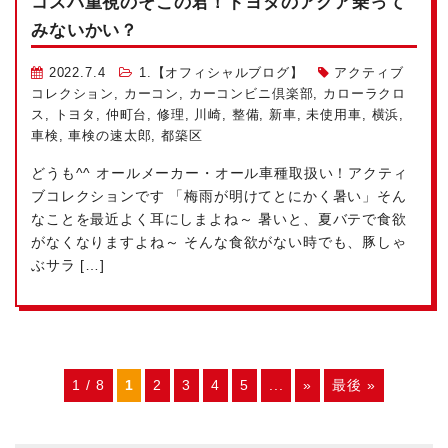
コスパ重視のそこの君！トヨタのアクア乗って
みないかい？
2022.7.4
1.【オフィシャルブログ】
アクティブ
コレクション
,
カーコン
,
カーコンビニ倶楽部
,
カローラクロ
ス
,
トヨタ
,
仲町台
,
修理
,
川崎
,
整備
,
新車
,
未使用車
,
横浜
,
車検
,
車検の速太郎
,
都築区
どうも^^ オールメーカー・オール車種取扱い！アクティ
ブコレクションです
「梅雨が明けてとにかく暑い」そん
なことを最近よく耳にしまよね～ 暑いと、夏バテで食欲
がなくなりますよね～
そんな食欲がない時でも、豚しゃ
ぶサラ […]
1 / 8
1
2
3
4
5
...
»
最後 »