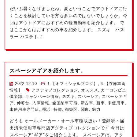
だいぶ暑くなりましたね。夏ということでアウトドアに行
くことを検討している方も多いのではないでしょうか。今
回はアウトドアにおすすめの軽自動車を紹介します。 で
はここからはおすすめの車を紹介します。 スズキ ハス
ラー ハスラ […]
スペーシアギアを紹介します。
2022.12.10
1.【オフィシャルブログ】
,
4.【在庫車両
情報】
アクティブコレクション
,
オススメ
,
カーコンビニ
倶楽部
,
キャンペーン情報
,
スズキ
,
スペーシア
,
スペーシアギ
ア
,
仲町台
,
入庫情報
,
全国納車可能
,
新古車
,
新車
,
未使用車
,
未使用車専門店
,
横浜
,
特徴
,
都築区
,
関東
,
魅力
どうも
オールメーカー・オール車種取扱い！登録済・届
出済未使用車専門店アクティブコレクションです
今日は
スペーシア“ギア”をご紹介します。 スペーシアは、アク