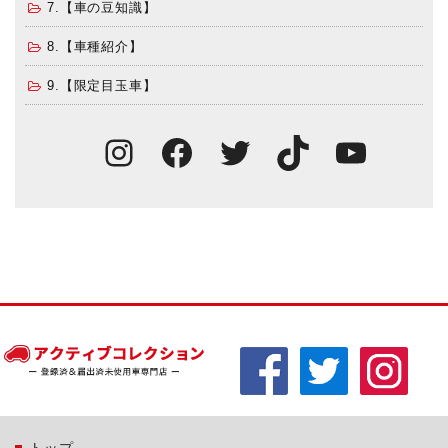
7.【車の豆知識】
8.【車種紹介】
9.【限定目玉車】
Instagram
Facebook
Twitter
TikTok
You
トップ