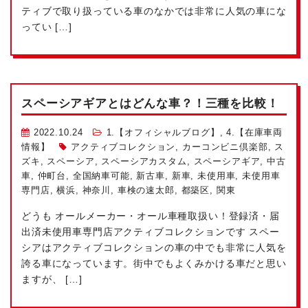
ティブで取り扱っている車のなかでは非常に人気の車にな
ってい […]
スペーシアギアとはどんな車？！三種を比較！
2022.10.24
1.【オフィシャルブログ】
,
4.【在庫車両
情報】
アクティブコレクション
,
カーコンビニ倶楽部
,
ス
ズキ
,
スペーシア
,
スペーシアカスタム
,
スペーシアギア
,
中古
車
,
仲町台
,
全国納車可能
,
新古車
,
新車
,
未使用車
,
未使用車
専門店
,
横浜
,
神奈川
,
車検の速太郎
,
都築区
,
関東
どうも
オールメーカー・オール車種取扱い！登録済・届
出済未使用車専門店アクティブコレクションです
スペー
シアはアクティブコレクションの車の中でも非常に人気を
誇る車になっています。街中でもよくみかける車だと思い
ますが、 […]