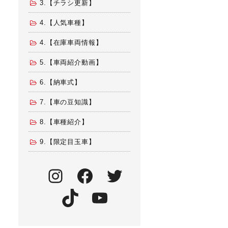
3.【チラシ更新】
4.【人気車種】
4.【在庫車両情報】
5.【車両紹介動画】
6.【納車式】
7.【車の豆知識】
8.【車種紹介】
9.【限定目玉車】
Instagram
Facebook
Twitter
TikTok
YouTube