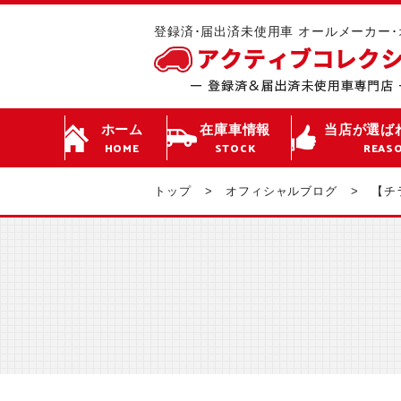
登録済･届出済未使用車 オールメーカー
ホーム
在庫車情報
当店が選ば
HOME
STOCK
REAS
トップ
オフィシャルブログ
【チ