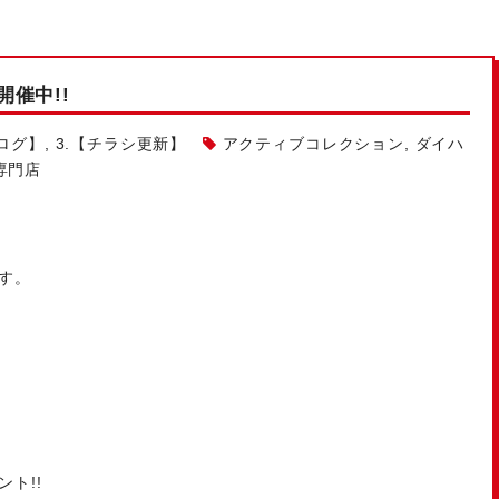
催中!!
ログ】
,
3.【チラシ更新】
アクティブコレクション
,
ダイハ
専門店
す。
ト!!