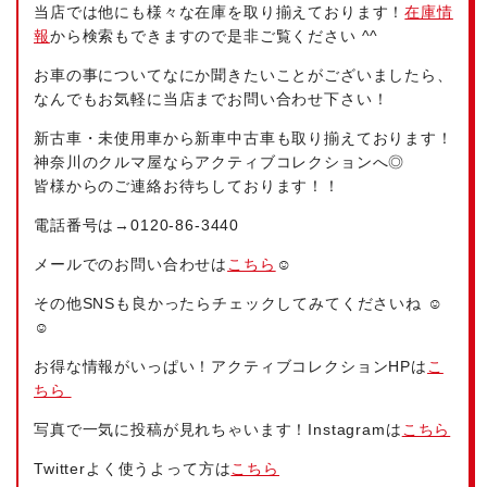
当店では他にも様々な在庫を取り揃えております！
在庫情
報
から検索もできますので是非ご覧ください ^^
お車の事についてなにか聞きたいことがございましたら、
なんでもお気軽に当店までお問い合わせ下さい！
新古車・未使用車から新車中古車も取り揃えております！
神奈川のクルマ屋ならアクティブコレクションへ◎
皆様からのご連絡お待ちしております！！
電話番号は→
0120-86-3440
メールでのお問い合わせは
こちら
☺
その他SNSも良かったらチェックしてみてくださいね ☺
☺
お得な情報がいっぱい！アクティブコレクションHPは
こ
ちら
写真で一気に投稿が見れちゃいます！Instagramは
こちら
Twitterよく使うよって方は
こちら