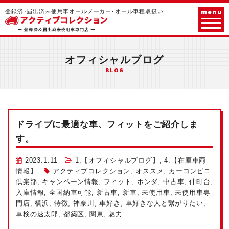
menu
登録済･届出済未使用車オールメーカー･オール車種取扱い
オフィシャルブログ
BLOG
ドライブに最適な車、フィットをご紹介しま
す。
2023.1.11
1.【オフィシャルブログ】
,
4.【在庫車両
情報】
アクティブコレクション
,
オススメ
,
カーコンビニ
倶楽部
,
キャンペーン情報
,
フィット
,
ホンダ
,
中古車
,
仲町台
,
入庫情報
,
全国納車可能
,
新古車
,
新車
,
未使用車
,
未使用車専
門店
,
横浜
,
特徴
,
神奈川
,
車好き
,
車好きな人と繋がりたい
,
車検の速太郎
,
都築区
,
関東
,
魅力