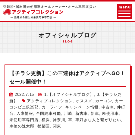
menu
登録済･届出済未使用車オールメーカー･オール車種取扱い
オフィシャルブログ
BLOG
【チラシ更新】この三連休はアクティブへGO！
セール開催中！
2022.7.15
1.【オフィシャルブログ】
,
3.【チラシ更
新】
アクティブコレクション
,
オススメ
,
カーコン
,
カー
コンビニ倶楽部
,
カーライフ
,
キャンペーン情報
,
中古車
,
仲町
台
,
入庫情報
,
全国納車可能
,
川崎
,
新古車
,
新車
,
未使用車
,
未使用車専門店
,
横浜
,
神奈川
,
車
,
車好きな人と繋がりたい
,
車検の速太郎
,
都築区
,
関東