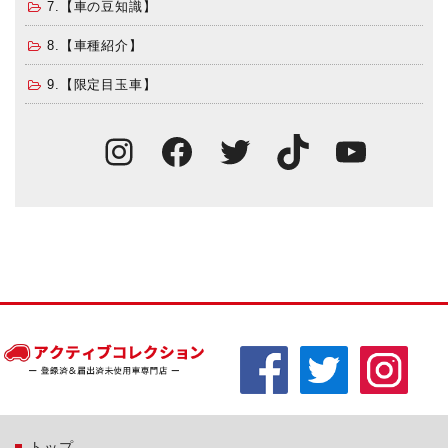
7.【車の豆知識】
8.【車種紹介】
9.【限定目玉車】
Instagram
Facebook
Twitter
TikTok
You
トップ