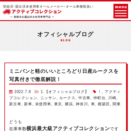
menu
登録済･届出済未使用車オールメーカー･オール車種取扱い
オフィシャルブログ
BLOG
ミニバンと軽のいいところどり
日産ルークスを
写真付きで徹底解説！
2022.7.8
1.【オフィシャルブログ】
！
,
アクティ
ブコレクション
,
ニッサン
,
ルークス
,
中古車
,
仲町台
,
川崎
,
新古車
,
新車
,
未使用車
,
東京
,
横浜
,
神奈川
,
車
,
都築区
,
関東
どうも
横浜最大級
アクティブコレクション
在庫車数
です