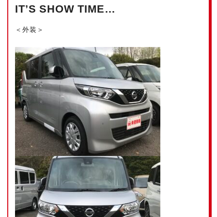
IT’S SHOW TIME…
＜外装＞