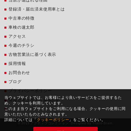
当店が選ばれる理由
登録済・届出済未使用車とは
中古車の特徴
車検の速太郎
アクセス
今週のチラシ
古物営業法に基づく表示
採用情報
お問合わせ
ブログ
プライバシーポリシー
当ウェブサイトでは、お客様により良いサービスをご提供するた
情報セキュリティ基本方針
め、クッキーを利用しています。
このまま当ウェブサイトをご利用になる場合、クッキーの使用に同
サイトマップ
意いただいたものとみなされます。
詳細については「
クッキーポリシー
」をご覧ください。
© 2019 アクティブコレクション. Designed by
Tratto Brain
.