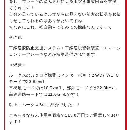
をし、ブレーキの踏み遅れによる玉突き事故回避を支援し
てくれます！
自分の乗っているクルマからは見えない前方の状況をお知
らせしてくれるのはありがたいですね
ちなみにこれ、軽自動車で初めての機能なんですって
その他、
車線逸脱防止支援システム＋車線逸脱警報装置・
エマージ
ェンシーブレーキなどが標準装備されてます！
＜燃費＞
ルークスのカタログ燃費はノンターボ車（２WD）WLTC
モードで20.8km/Ⅼ
市街地モードでは18.5km/Ⅼ、郊外モードでは22.3km/Ⅼ、
高速道路モードでは21.0km/Ⅼです！
以上、ルークスSのご紹介でした～！
こちら今なら未使用車価格で119.8万円でご用意しており
ます！