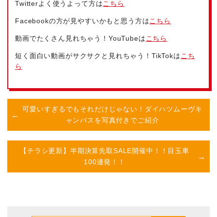
Twitterよく使うよって方は
こちら
Facebookの方が見やすいかもと思う方は
こちら
動画でたくさん見れちゃう！YouTubeは
こちら
短く面白い動画がサクサクと見れちゃう！TikTokは
こち
ら
可愛いすぎる
でもそれだけじゃない！ダイハツムーヴキ
ャンバスを写真付きでご紹介
【チラシ更新】半期決算先取SALE開催中！！目玉車
100連発！！