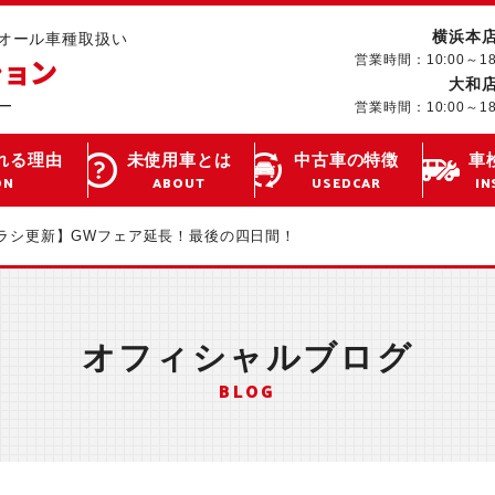
横浜本
･オール車種取扱い
営業時間：10:00～1
大和
営業時間：10:00～1
れる理由
未使用車とは
中古車の特徴
車
ON
ABOUT
USEDCAR
IN
ラシ更新】GWフェア延長！最後の四日間！
オフィシャルブログ
BLOG