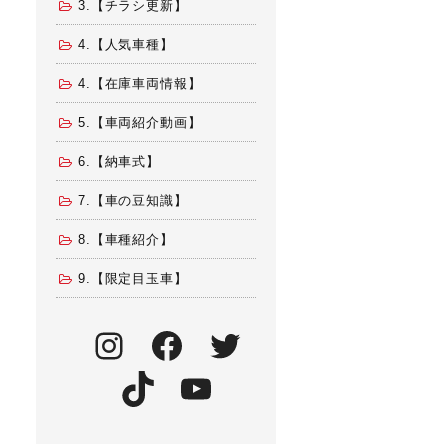
3.【チラシ更新】
4.【人気車種】
4.【在庫車両情報】
5.【車両紹介動画】
6.【納車式】
7.【車の豆知識】
8.【車種紹介】
9.【限定目玉車】
Instagram
Facebook
Twitter
TikTok
YouTube