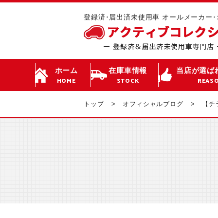
登録済･届出済未使用車 オールメーカー
ホーム
在庫車情報
当店が選ば
HOME
STOCK
REAS
トップ
オフィシャルブログ
【チ