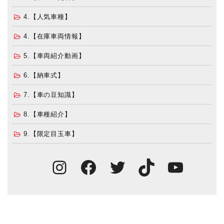
4.【人気車種】
4.【在庫車両情報】
5.【車両紹介動画】
6.【納車式】
7.【車の豆知識】
8.【車種紹介】
9.【限定目玉車】
Instagram
Facebook
Twitter
TikTok
You