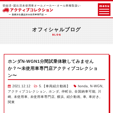
menu
登録済･届出済未使用車オールメーカー･オール車種取扱い
オフィシャルブログ
BLOG
ホンダN-WGN1分間試乗体験してみません
か？〜未使用車専門店アクティブコレクショ
ン〜
2021.12.12
5.【車両紹介動画】
honda
,
N-WGN
,
アクティブコレクション
,
ホンダ
,
仲町台
,
全国納車可能
,
川
崎
,
未使用車
,
未使用車専門店
,
横浜
,
紹介動画
,
車
,
車好き
,
関東