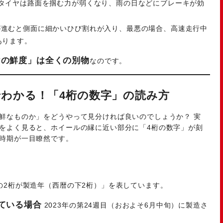
タイヤは路面を掴む力が弱くなり、雨の日などにブレーキが効
進むと側面に細かいひび割れが入り、最悪の場合、高速走行中
あります。
ヤの鮮度」は全くの別物
なのです。
でわかる！「4桁の数字」の読み方
鮮なものか」をどうやって見分ければ良いのでしょうか？ 実
をよく見ると、ホイールの縁に近い部分に「4桁の数字」が刻
時期が一目瞭然です。
の2桁が製造年（西暦の下2桁）」を表しています。
れている場合
2023年の第24週目（おおよそ6月中旬）に製造さ