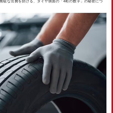
無駄な出費を防げる、タイヤ側面の「4桁の数字」の秘密につ