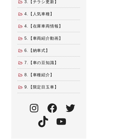
3.【チラシ更新】
4.【人気車種】
4.【在庫車両情報】
5.【車両紹介動画】
6.【納車式】
7.【車の豆知識】
8.【車種紹介】
9.【限定目玉車】
Instagram
Facebook
Twitter
TikTok
YouTube