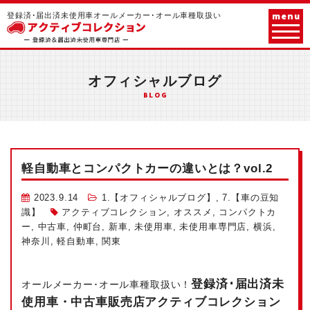
menu
登録済･届出済未使用車オールメーカー･オール車種取扱い
オフィシャルブログ
BLOG
軽自動車とコンパクトカーの違いとは？vol.2
2023.9.14
1.【オフィシャルブログ】
,
7.【車の豆知
識】
アクティブコレクション
,
オススメ
,
コンパクトカ
ー
,
中古車
,
仲町台
,
新車
,
未使用車
,
未使用車専門店
,
横浜
,
神奈川
,
軽自動車
,
関東
登録済･届出済未
オールメーカー･オール車種取扱い！
使用車・中古車販売店アクティブコレクション