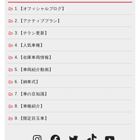
1.【オフィシャルブログ】
2.【アクティブプラン】
3.【チラシ更新】
4.【人気車種】
4.【在庫車両情報】
5.【車両紹介動画】
6.【納車式】
7.【車の豆知識】
8.【車種紹介】
9.【限定目玉車】
Instagram
Facebook
Twitter
TikTok
You