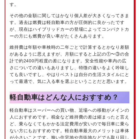
す。
その他の金額に関してはかなり個人差が大きくなってきま
す。過去は燃費は軽自動車の方が圧倒的に良かったです
が、現在はハイブリッドカーの登場によってコンパクトカ
ーの方にも燃費が良い車がたくさんあります。
維持費は年額や車検時の二年ごとで計算するとかなり差額
があるように思えますが、月額にすると上記の①〜③の合
計で約2400円程度の差になります。安全性能や車内の広
さについての違いもありますし、特徴の違いをよく吟味し
ても良いですし、やはりベストは自分の生活スタイルにと
って最適で、気に入る車を選ぶということだと思います。
軽自動車はどんな人におすすめ？
軽自動車はスーパーへの買い物、近場への移動がメインの
人におすすめです。税金など維持費の差は縮まったと言え
ど、乗らなくてもかかる法定費用が安いので毎日車に乗ら
ない方にもおすすめです。軽自動車最大のメリットは車体
が小さいことです。狭い住宅地や市街地などでも取り回し