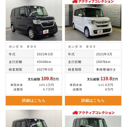
ホンダ Ｎ ＢＯＸ
ホンダ Ｎ ＢＯＸ
年式
2021年3月
年式
2021年3月
走行距離
43434km
走行距離
16876km
検査期限
2027年3月
検査期限
車検整備付き
109.8
119.8
支払総額
万円
支払総額
万円
車両本体
103.1万円
車両本体
111.8万円
諸費用
6.7万円
諸費用
8万円
詳細はこちら
詳細はこちら