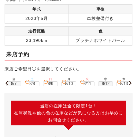
年式
車検
2023年5月
車検整備付き
走行距離
色
23,190km
プラチナホワイトパール
来店予約
来店ご希望日◯を選択してください。
金
土
日
月
火
水
木
8/7
8/8
8/9
8/10
8/11
8/12
8/13
当店の在庫は全て限定1台！
在庫状況や他の色の在庫などが気になる方はお早めに
お問合せください。