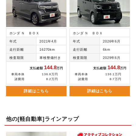
ホンダ Ｎ ＢＯＸ
ホンダ Ｎ ＢＯＸ
年式
2021年4月
年式
2026年6月
走行距離
16270km
走行距離
6km
検査期限
車検整備付き
検査期限
2029年6月
144.8
144.8
支払総額
万円
支払総額
万円
車両本体
136.6万円
車両本体
136.1万円
諸費用
8.2万円
諸費用
8.7万円
詳細はこちら
詳細はこちら
他の[軽自動車]ラインアップ