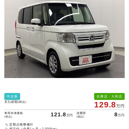
中古車
在庫店：大和店
支払総額
(税込)
129.8
万円
車両本体価格
121.8
諸費用
8
万円
万円
(税込)
(税込)
定期点検整備付
保証付（全車1ヶ月・1,000km）