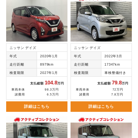
ニッサン デイズ
ニッサン デイズ
年式
2020年1月
年式
2022年3月
走行距離
8979km
走行距離
17347km
検査期限
2027年1月
検査期限
車検整備付き
104.8
79.8
支払総額
万円
支払総額
万円
車両本体
98.3万円
車両本体
72万円
諸費用
6.5万円
諸費用
7.8万円
詳細はこちら
詳細はこちら