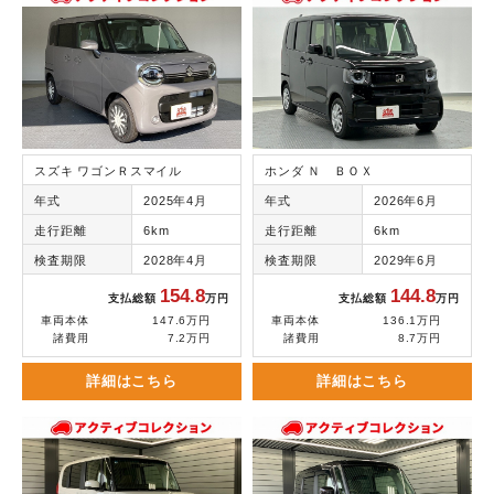
スズキ ワゴンＲスマイル
ホンダ Ｎ ＢＯＸ
年式
2025年4月
年式
2026年6月
走行距離
6km
走行距離
6km
検査期限
2028年4月
検査期限
2029年6月
154.8
144.8
支払総額
万円
支払総額
万円
車両本体
147.6万円
車両本体
136.1万円
諸費用
7.2万円
諸費用
8.7万円
詳細はこちら
詳細はこちら