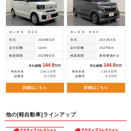
ホンダ Ｎ ＢＯＸ
ホンダ Ｎ ＢＯＸ
年式
2026年6月
年式
2021年4月
走行距離
11km
走行距離
16270km
検査期限
2029年6月
検査期限
車検整備付き
144.8
144.8
支払総額
万円
支払総額
万円
車両本体
136.1万円
車両本体
136.6万円
諸費用
8.7万円
諸費用
8.2万円
詳細はこちら
詳細はこちら
他の[軽自動車]ラインアップ