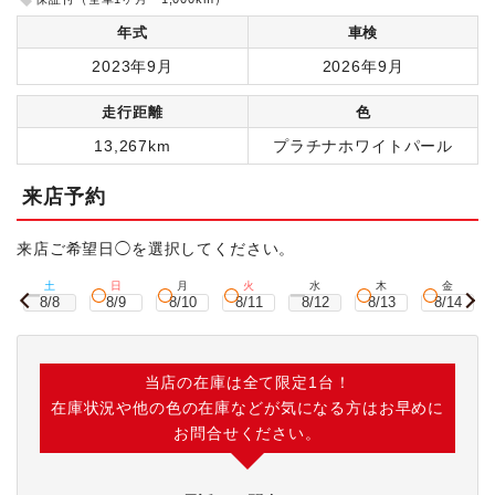
年式
車検
2023年9月
2026年9月
走行距離
色
13,267km
プラチナホワイトパール
来店予約
来店ご希望日◯を選択してください。
土
日
月
火
水
木
金
8/8
8/9
8/10
8/11
8/12
8/13
8/14
当店の在庫は全て限定1台！
在庫状況や他の色の在庫などが気になる方はお早めに
お問合せください。