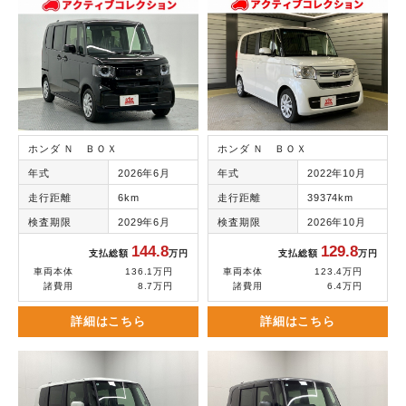
ホンダ Ｎ ＢＯＸ
ホンダ Ｎ ＢＯＸ
年式
2026年6月
年式
2022年10月
走行距離
6km
走行距離
39374km
検査期限
2029年6月
検査期限
2026年10月
144.8
129.8
支払総額
万円
支払総額
万円
車両本体
136.1万円
車両本体
123.4万円
諸費用
8.7万円
諸費用
6.4万円
詳細はこちら
詳細はこちら