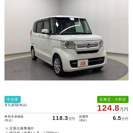
中古車
在庫店：大和店
支払総額
(税込)
124.8
万円
車両本体価格
118.3
諸費用
6.5
万円
万円
(税込)
(税込)
定期点検整備付
保証付（全車1ヶ月・1,000km）