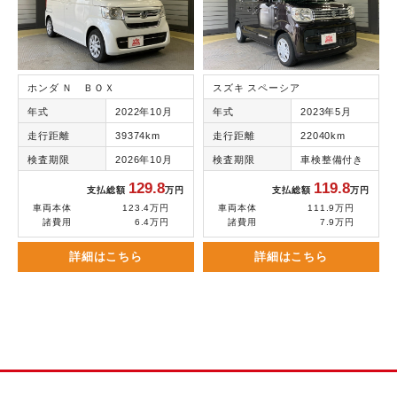
ホンダ Ｎ ＢＯＸ
スズキ スペーシア
年式
2022年10月
年式
2023年5月
走行距離
39374km
走行距離
22040km
検査期限
2026年10月
検査期限
車検整備付き
129.8
119.8
支払総額
万円
支払総額
万円
車両本体
123.4万円
車両本体
111.9万円
諸費用
6.4万円
諸費用
7.9万円
詳細はこちら
詳細はこちら