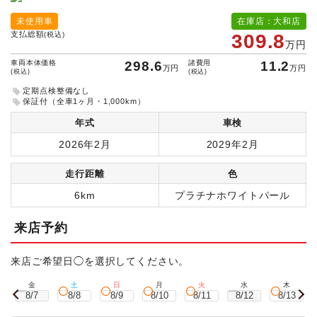
未使用車
在庫店：大和店
支払総額
(税込)
309.8
万円
車両本体価格
298.6
諸費用
11.2
万円
万円
(税込)
(税込)
定期点検整備なし
保証付（全車1ヶ月・1,000km）
年式
車検
2026年2月
2029年2月
走行距離
色
6km
プラチナホワイトパール
来店予約
来店ご希望日◯を選択してください。
金
土
日
月
火
水
木
8/7
8/8
8/9
8/10
8/11
8/12
8/13