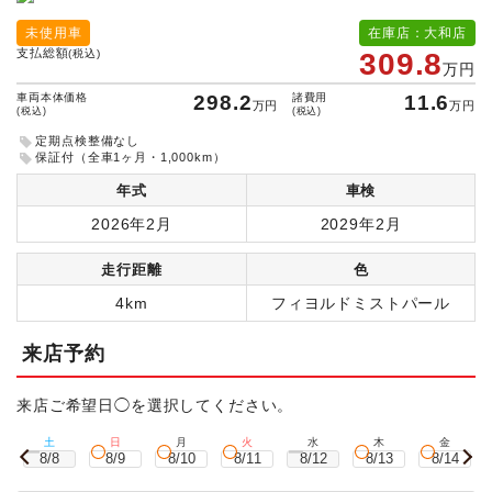
未使用車
在庫店：大和店
支払総額
(税込)
309.8
万円
車両本体価格
298.2
諸費用
11.6
万円
万円
(税込)
(税込)
定期点検整備なし
保証付（全車1ヶ月・1,000km）
年式
車検
2026年2月
2029年2月
走行距離
色
4km
フィヨルドミストパール
来店予約
来店ご希望日◯を選択してください。
土
日
月
火
水
木
金
8/8
8/9
8/10
8/11
8/12
8/13
8/14