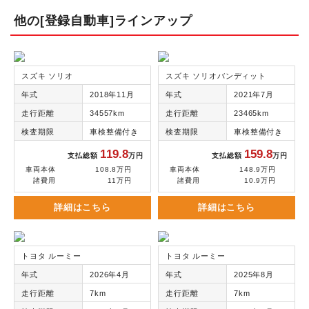
他の[登録自動車]ラインアップ
スズキ ソリオ
スズキ ソリオバンディット
年式
2018年11月
年式
2021年7月
走行距離
34557km
走行距離
23465km
検査期限
車検整備付き
検査期限
車検整備付き
119.8
159.8
支払総額
万円
支払総額
万円
車両本体
108.8万円
車両本体
148.9万円
諸費用
11万円
諸費用
10.9万円
詳細はこちら
詳細はこちら
トヨタ ルーミー
トヨタ ルーミー
年式
2026年4月
年式
2025年8月
走行距離
7km
走行距離
7km