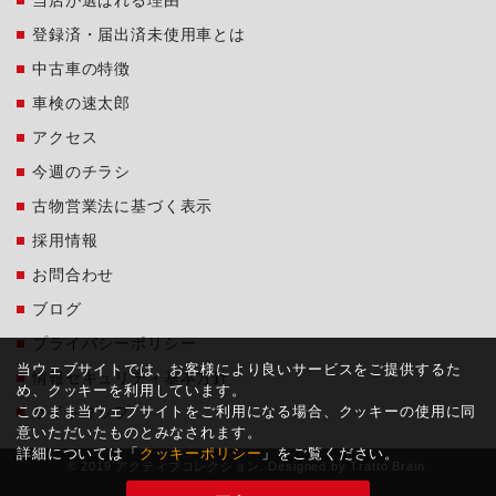
登録済・届出済未使用車とは
中古車の特徴
車検の速太郎
アクセス
今週のチラシ
古物営業法に基づく表示
採用情報
お問合わせ
ブログ
プライバシーポリシー
当ウェブサイトでは、お客様により良いサービスをご提供するた
情報セキュリティ基本方針
め、クッキーを利用しています。
このまま当ウェブサイトをご利用になる場合、クッキーの使用に同
サイトマップ
意いただいたものとみなされます。
詳細については「
クッキーポリシー
」をご覧ください。
© 2019 アクティブコレクション. Designed by
Tratto Brain
.