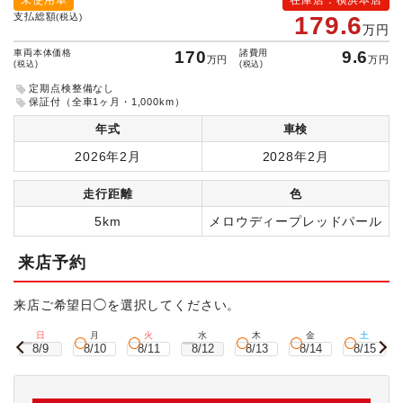
未使用車
在庫店：横浜本店
支払総額
(税込)
179.6
万円
車両本体価格
170
諸費用
9.6
万円
万円
(税込)
(税込)
定期点検整備なし
保証付（全車1ヶ月・1,000km）
年式
車検
2026年2月
2028年2月
走行距離
色
5km
メロウディープレッドパール
来店予約
来店ご希望日◯を選択してください。
日
月
火
水
木
金
土
8/9
8/10
8/11
8/12
8/13
8/14
8/15