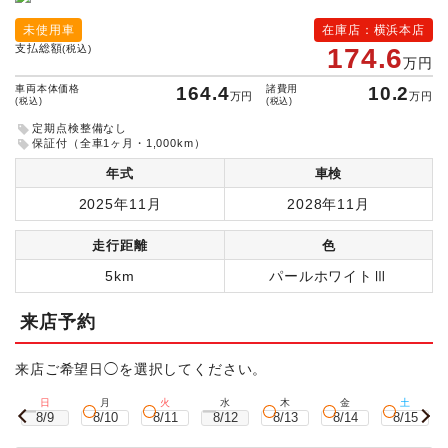
未使用車
在庫店：横浜本店
支払総額
(税込)
174.6
万円
車両本体価格
164.4
諸費用
10.2
万円
万円
(税込)
(税込)
定期点検整備なし
保証付（全車1ヶ月・1,000km）
年式
車検
2025年11月
2028年11月
走行距離
色
5km
パールホワイトⅢ
来店予約
来店ご希望日◯を選択してください。
日
月
火
水
木
金
土
8/9
8/10
8/11
8/12
8/13
8/14
8/15