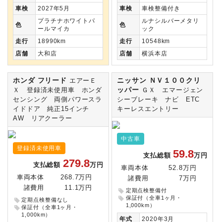
車検
2027年5月
車検
車検整備付き
プラチナホワイトパ
ルナシルバーメタリ
色
色
ールマイカ
ック
走行
18990km
走行
10548km
店舗
大和店
店舗
横浜本店
ホンダ フリード
ニッサン ＮＶ１００クリ
エアーＥ
ッパー
Ｘ 登録済未使用車 ホンダ
ＧＸ エマージェン
センシング 両側パワースラ
シーブレーキ ナビ ETC
イドドア 純正15インチ
キーレスエントリー
AW リアクーラー
中古車
登録済未使用車
59.8
支払総額
万円
279.8
支払総額
万円
車両本体
52.8万円
車両本体
268.7万円
諸費用
7万円
諸費用
11.1万円
定期点検整備付
保証付（全車1ヶ月・
定期点検整備なし
1,000km）
保証付（全車1ヶ月・
1,000km）
年式
2020年3月