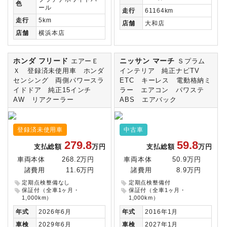
色
ール
走行
61164km
走行
5km
店舗
大和店
店舗
横浜本店
ホンダ フリード
ニッサン マーチ
エアーＥ
Ｓプラム
Ｘ 登録済未使用車 ホンダ
インテリア 純正ナビTV
センシング 両側パワースラ
ETC キーレス 電動格納ミ
イドドア 純正15インチ
ラー エアコン パワステ
AW リアクーラー
ABS エアバック
登録済未使用車
中古車
279.8
59.8
支払総額
万円
支払総額
万円
車両本体
268.2万円
車両本体
50.9万円
諸費用
11.6万円
諸費用
8.9万円
定期点検整備なし
定期点検整備付
保証付（全車1ヶ月・
保証付（全車1ヶ月・
1,000km）
1,000km）
年式
2026年6月
年式
2016年1月
車検
2029年6月
車検
2027年1月