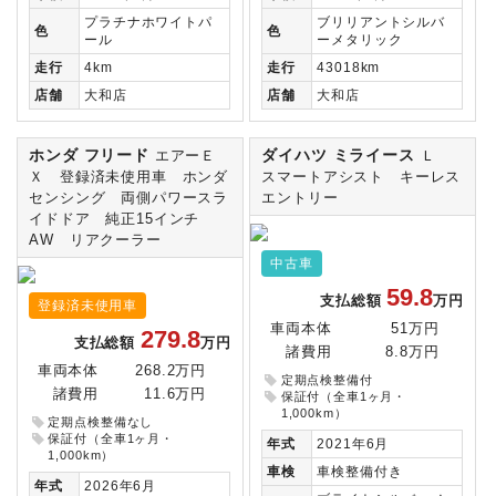
プラチナホワイトパ
ブリリアントシルバ
色
色
ール
ーメタリック
走行
4km
走行
43018km
店舗
大和店
店舗
大和店
ホンダ フリード
ダイハツ ミライース
エアーＥ
Ｌ
Ｘ 登録済未使用車 ホンダ
スマートアシスト キーレス
センシング 両側パワースラ
エントリー
イドドア 純正15インチ
AW リアクーラー
中古車
59.8
支払総額
万円
登録済未使用車
車両本体
51万円
279.8
支払総額
万円
諸費用
8.8万円
車両本体
268.2万円
定期点検整備付
諸費用
11.6万円
保証付（全車1ヶ月・
1,000km）
定期点検整備なし
保証付（全車1ヶ月・
年式
2021年6月
1,000km）
車検
車検整備付き
年式
2026年6月