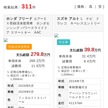
311
[ 価格：
高
｜
安
]
検索結果：
件
ホンダ フリード
スズキ アルト
エアーＥ
L ナビ ド
Ｘ登録済未使用車 ホンダセ
ラレコ キーレスエントリー
ンシング パワースライドド
ア スマートキー AAC
中古車
登録済未使用車
39.8
支払総額
万円
279.8
支払総額
万円
車両本体
31.4万円
車両本体
268.2万円
諸費用
8.4万円
諸費用
11.6万円
定期点検整備付
保証付（全車1ヶ月・
定期点検整備なし
1,000km）
保証付（全車1ヶ月・
1,000km）
年式
2018年7月
年式
2026年5月
車検
車検整備付き
車検
2029年5月
アーバンブラウンパ
色
ールメタリック
フィヨルドミストパ
色
ール
走行
41137km
走行
4km