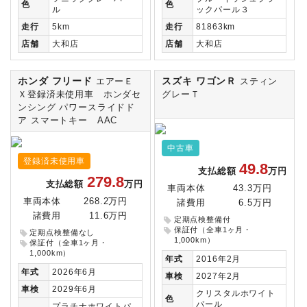
色
色
ル
ックパール３
走行
5km
走行
81863km
店舗
大和店
店舗
大和店
ホンダ フリード
スズキ ワゴンＲ
エアーＥ
スティン
Ｘ登録済未使用車 ホンダセ
グレーＴ
ンシング パワースライドド
ア スマートキー AAC
中古車
登録済未使用車
49.8
支払総額
万円
279.8
支払総額
万円
車両本体
43.3万円
車両本体
268.2万円
諸費用
6.5万円
諸費用
11.6万円
定期点検整備付
保証付（全車1ヶ月・
定期点検整備なし
1,000km）
保証付（全車1ヶ月・
1,000km）
年式
2016年2月
年式
2026年6月
車検
2027年2月
車検
2029年6月
クリスタルホワイト
色
パール
プラチナホワイトパ