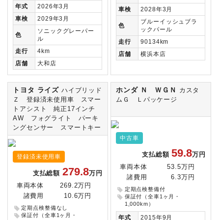
年式
2026年3月
車検
2028年3月
車検
2029年3月
ブルーイッシュブラ
色
ックパール
ソニックグレーパー
色
ル
走行
90134km
走行
4km
店舗
横浜本店
店舗
大和店
トヨタ ライズ
ホンダ Ｎ ＷＧＮ
ハイブリッド
カスタ
Ｚ 登録済未使用車 スマー
ムＧ Ｌパッケージ
トアシスト 純正17インチ
AW フォグライト パーキ
ングセンサー スマートキー
中古車
59.8
支払総額
万円
登録済未使用車
車両本体
53.5万円
279.8
支払総額
万円
諸費用
6.3万円
車両本体
269.2万円
定期点検整備付
諸費用
10.6万円
保証付（全車1ヶ月・
1,000km）
定期点検整備なし
保証付（全車1ヶ月・
年式
2015年9月