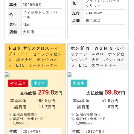
ブライトシルバーメ
色
車検
2029年6月
タリック
フィヨルドミストパ
走行
23489km
色
ール
店舗
横浜本店
走行
4km
店舗
大和店
トヨタ ヤリスクロス
ホンダ Ｎ ＷＧＮ
ハイ
Ｇ・Lパ
ブリッドＺ セーフティセン
ッケージ ４ＷＤ ホンダセ
ス 純正ナビ 全方位カメ
ンシング ナビ バックカメ
ラ ETC シートヒーター
ラ ETC スマートキー
目玉車
中古車
中古車
279.8
59.8
支払総額
万円
支払総額
万円
車両本体
268.5万円
車両本体
51.8万円
諸費用
11.3万円
諸費用
8万円
定期点検整備付
定期点検整備付
保証付（全車1ヶ月・
保証付（全車1ヶ月・
1,000km）
1,000km）
年式
2024年5月
年式
2017年8月