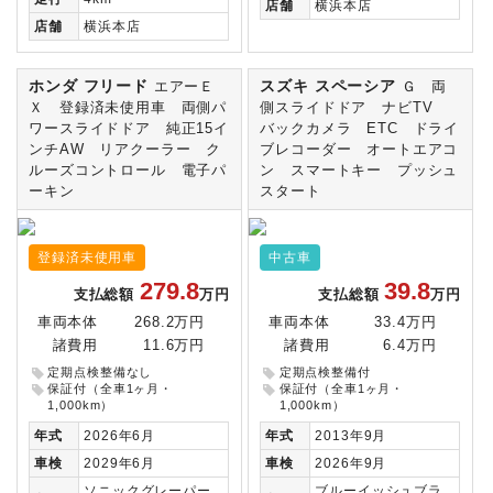
店舗
横浜本店
店舗
横浜本店
ホンダ フリード
スズキ スペーシア
エアーＥ
Ｇ 両
Ｘ 登録済未使用車 両側パ
側スライドドア ナビTV
ワースライドドア 純正15イ
バックカメラ ETC ドライ
ンチAW リアクーラー ク
ブレコーダー オートエアコ
ルーズコントロール 電子パ
ン スマートキー プッシュ
ーキン
スタート
登録済未使用車
中古車
279.8
39.8
支払総額
万円
支払総額
万円
車両本体
268.2万円
車両本体
33.4万円
諸費用
11.6万円
諸費用
6.4万円
定期点検整備なし
定期点検整備付
保証付（全車1ヶ月・
保証付（全車1ヶ月・
1,000km）
1,000km）
年式
2026年6月
年式
2013年9月
車検
2029年6月
車検
2026年9月
ソニックグレーパー
ブルーイッシュブラ