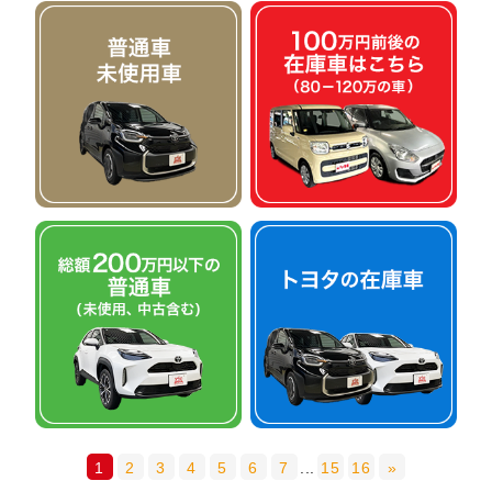
1
2
3
4
5
6
7
...
15
16
»