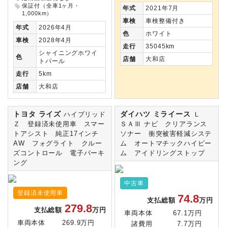
保証付（全車1ヶ月・
年式
2021年7月
1,000km）
車検
車検整備付き
年式
2026年4月
色
ホワイト
車検
2028年4月
走行
35045km
シャイニングホワイ
色
店舗
大和店
トパール
走行
5km
店舗
大和店
トヨタ ライズ
ダイハツ ミライース
ハイブリッド
Ｌ
Ｚ 登録済未使用車 スマー
ＳＡⅢ ナビ クリアランス
トアシスト 純正17インチ
ソナー 衝突被害軽減システ
AW フォグライト クルー
ム オートマチックハイビー
ズコントロール 電子パーキ
ム アイドリングストップ
ング
中古車
登録済未使用車
74.8
支払総額
万円
279.8
支払総額
万円
車両本体
67.1万円
車両本体
269.9万円
諸費用
7.7万円