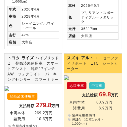
1,000km）
車検
2026年9月
年式
2026年4月
ブリリアントスポー
車検
2028年4月
色
ティブルーメタリッ
ク
シャイニングホワイ
色
トパール
走行
35317km
走行
4km
店舗
大和店
店舗
大和店
トヨタ ライズ
スズキ アルト
ハイブリッド
Ｌ セーフテ
Ｚ 登録済未使用車 スマー
ィサポート ETC シートヒ
トアシスト 純正17インチ
ーター
AW フォグライト パーキ
ングセンサー スマートキー
目玉車
中古車
69.8
支払総額
万円
登録済未使用車
車両本体
60.9万円
279.8
支払総額
万円
諸費用
8.9万円
車両本体
269.2万円
定期点検整備付
諸費用
10.6万円
保証付（全車1ヶ月・
1,000km）
定期点検整備なし