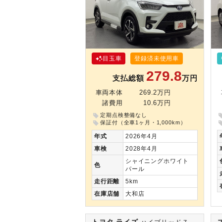
目玉車
登録済未使用車
279.8
支払総額
万円
車両本体
269.2万円
諸費用
10.6万円
定期点検整備なし
保証付（全車1ヶ月・1,000km）
年式
2026年4月
車検
2028年4月
シャイニングホワイト
色
パール
走行
距離
5km
在庫
店舗
大和店
トヨタ ライズ