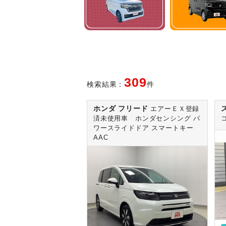
309
検索結果：
件
ホンダ フリード
エアーＥＸ登録
済未使用車 ホンダセンシング パ
ワースライドドア スマートキー
AAC