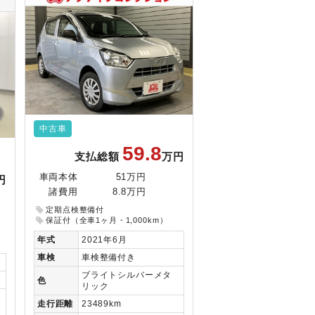
中古車
59.8
支払総額
万円
車両本体
51万円
円
諸費用
8.8万円
定期点検整備付
保証付（全車1ヶ月・1,000km）
年式
2021年6月
車検
車検整備付き
ブライトシルバーメタ
色
リック
走行
距離
23489km