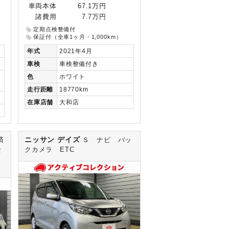
車両本体
67.1万円
諸費用
7.7万円
定期点検整備付
保証付（全車1ヶ月・1,000km）
年式
2021年4月
車検
車検整備付き
色
ホワイト
走行
距離
18770km
在庫
店舗
大和店
ニッサン デイズ
済
Ｓ ナビ バッ
全
クカメラ ETC