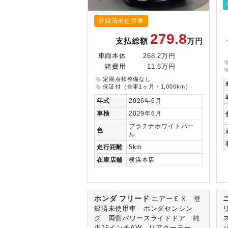
登録済未使用車
279.8
支払総額
万円
車両本体
268.2万円
諸費用
11.6万円
定期点検整備なし
保証付（全車1ヶ月・1,000km）
年式
2026年6月
車検
2029年6月
プラチナホワイトパー
色
ル
走行
距離
5km
在庫
店舗
横浜本店
ホンダ フリード
エアーＥＸ 登
録済未使用車 ホンダセンシン
グ 両側パワースライドドア 純