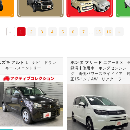
«
1
2
3
4
5
6
7
...
15
16
»
スズキ アルト
ホンダ フリード
L ナビ ドラレ
エアーＥＸ 
コ キーレスエントリー
録済未使用車 ホンダセンシン
グ 両側パワースライドドア 
正15インチAW リアクーラー