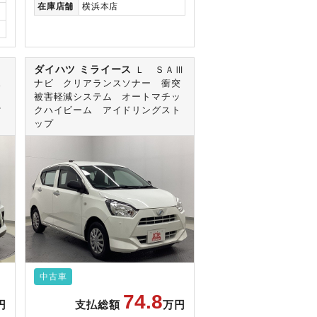
在庫
店舗
横浜本店
ダイハツ ミライース
Ｚ
Ｌ ＳＡⅢ
ス
ナビ クリアランスソナー 衝突
被害軽減システム オートマチッ
マ
クハイビーム アイドリングスト
ップ
中古車
74.8
円
支払総額
万円