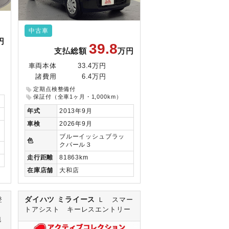
中古車
円
39.8
支払総額
万円
車両本体
33.4万円
諸費用
6.4万円
定期点検整備付
保証付（全車1ヶ月・1,000km）
年式
2013年9月
車検
2026年9月
ブルーイッシュブラッ
色
クパール３
走行
距離
81863km
在庫
店舗
大和店
ダイハツ ミライース
登
Ｌ スマー
トアシスト キーレスエントリー
純