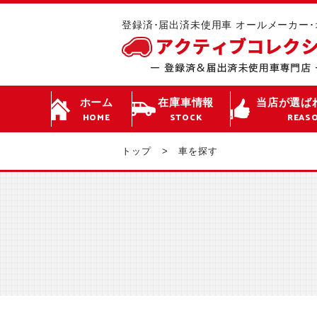
登録済･届出済未使用車 オールメーカー
ホーム
在庫車情報
当店が選ば
HOME
STOCK
REAS
トップ
車を探す