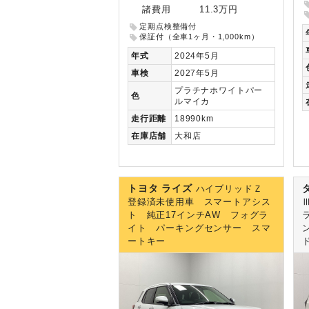
諸費用
11.3万円
定期点検整備付
保証付（全車1ヶ月・1,000km）
年式
2024年5月
車検
2027年5月
プラチナホワイトパー
色
ルマイカ
走行
距離
18990km
在庫
店舗
大和店
トヨタ ライズ
ハイブリッドＺ
登録済未使用車 スマートアシス
ト 純正17インチAW フォグラ
イト パーキングセンサー スマ
ートキー