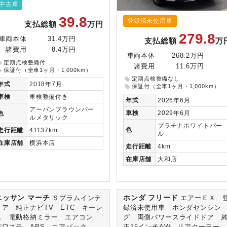
中古車
39.8
登録済未使用車
支払総額
万円
279.8
車両本体
31.4万円
支払総額
万
諸費用
8.4万円
車両本体
268.2万円
定期点検整備付
諸費用
11.6万円
保証付（全車1ヶ月・1,000km）
定期点検整備なし
年式
2018年7月
保証付（全車1ヶ月・1,000km）
車検
車検整備付き
年式
2026年6月
アーバンブラウンパー
車検
2029年6月
色
ルメタリック
プラチナホワイトパー
色
走行
距離
41137km
ル
在庫
店舗
横浜本店
走行
距離
4km
在庫
店舗
大和店
ニッサン マーチ
ホンダ フリード
Ｓプラムインテ
エアーＥＸ 
リア 純正ナビTV ETC キーレ
録済未使用車 ホンダセンシン
ス 電動格納ミラー エアコン
グ 両側パワースライドドア 