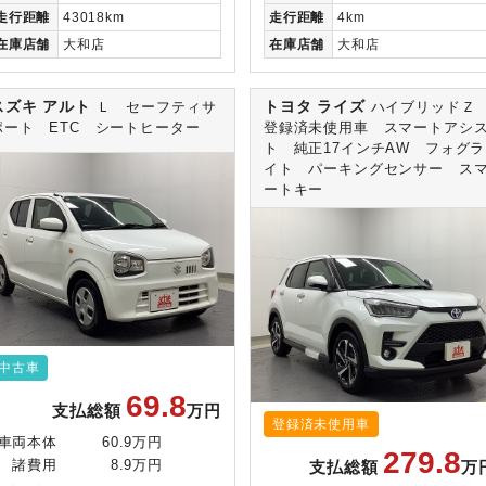
走行
距離
43018km
走行
距離
4km
在庫
店舗
大和店
在庫
店舗
大和店
スズキ アルト
トヨタ ライズ
Ｌ セーフティサ
ハイブリッド
ポート ETC シートヒーター
登録済未使用車 スマートアシ
ト 純正17インチAW フォグラ
イト パーキングセンサー ス
ートキー
中古車
69.8
支払総額
万円
登録済未使用車
車両本体
60.9万円
279.8
支払総額
万
諸費用
8.9万円