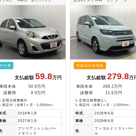
パワステ ABS エアバック
正15インチAW リアクーラー
中古車
登録済未使用車
59.8
279.8
支払総額
万円
支払総額
万
車両本体
50.9万円
車両本体
268.2万円
諸費用
8.9万円
諸費用
11.6万円
定期点検整備付
定期点検整備なし
保証付（全車1ヶ月・1,000km）
保証付（全車1ヶ月・1,000km）
年式
2016年1月
年式
2026年6月
車検
2027年1月
車検
2029年6月
ブリリアントシルバー
フィヨルドミストパー
色
色
メタリック
ル