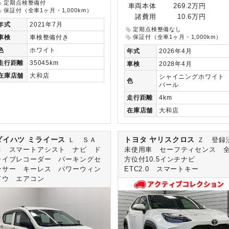
定期点検整備付
車両本体
269.2万円
保証付（全車1ヶ月・1,000km）
諸費用
10.6万円
年式
2021年7月
定期点検整備なし
保証付（全車1ヶ月・1,000km）
車検
車検整備付き
色
ホワイト
年式
2026年4月
走行
距離
35045km
車検
2028年4月
在庫
店舗
大和店
シャイニングホワイト
色
パール
走行
距離
4km
在庫
店舗
大和店
ダイハツ ミライース
トヨタ ヤリスクロス
Ｌ ＳＡ
Ｚ 登録
Ⅲ スマートアシスト ナビ ド
未使用車 セーフティセンス 
ライブレコーダー パーキングセ
方位付10.5インチナビ
ンサー キーレス パワーウィン
ETC2.0 スマートキー
ドウ エアコン