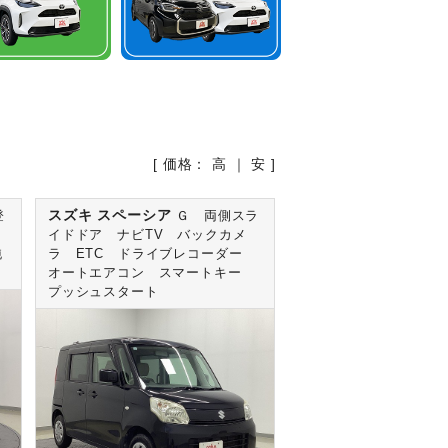
[ 価格：
高
｜
安
]
スズキ スペーシア
登
Ｇ 両側スラ
イドドア ナビTV バックカメ
純
ラ ETC ドライブレコーダー
オートエアコン スマートキー
プッシュスタート