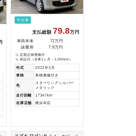
中古車
79.8
支払総額
万円
車両本体
72万円
円
諸費用
7.8万円
定期点検整備付
保証付（全車1ヶ月・1,000km）
年式
2022年3月
車検
車検整備付き
スターリングシルバー
色
メタリック
走行
距離
17347km
在庫
店舗
横浜本店
スズキ ワゴンＲ