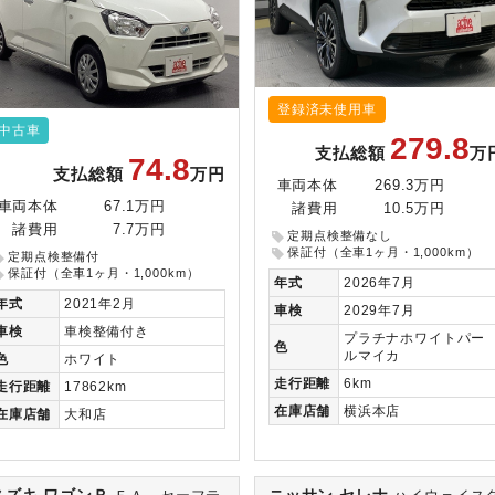
登録済未使用車
中古車
279.8
支払総額
万
74.8
支払総額
万円
車両本体
269.3万円
車両本体
67.1万円
諸費用
10.5万円
諸費用
7.7万円
定期点検整備なし
保証付（全車1ヶ月・1,000km）
定期点検整備付
保証付（全車1ヶ月・1,000km）
年式
2026年7月
年式
2021年2月
車検
2029年7月
車検
車検整備付き
プラチナホワイトパー
色
ルマイカ
色
ホワイト
走行
距離
6km
走行
距離
17862km
在庫
店舗
横浜本店
在庫
店舗
大和店
スズキ ワゴンＲ
ニッサン セレナ