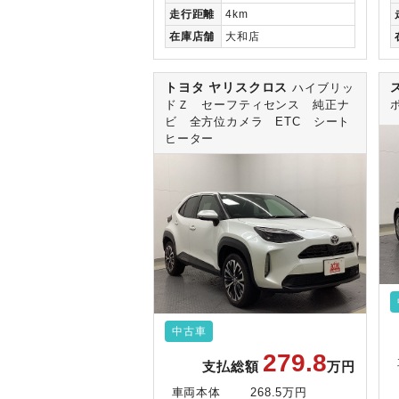
走行
距離
4km
在庫
店舗
大和店
トヨタ ヤリスクロス
ハイブリッ
ドＺ セーフティセンス 純正ナ
ビ 全方位カメラ ETC シート
ヒーター
中古車
279.8
支払総額
万円
車両本体
268.5万円