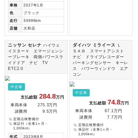
車検
2027年1月
色
ブラック
走行
34996km
店舗
大和店
ニッサン セレナ
ダイハツ ミライース
ハイウェ
Ｌ
イスターＶ エマージェンシ
ＳＡⅢ スマートアシスト
ーブレーキ 両側パワースラ
ナビ ドライブレコーダー
イドドア ナビ TV
パーキングセンサー キーレ
ETC2.0
ス パワーウィンドウ エア
コン
中古車
中古車
284.8
支払総額
万円
74.8
支払総額
万円
車両本体
275.3万円
車両本体
67.1万円
諸費用
9.5万円
諸費用
7.7万円
定期点検整備付
保証付（全車1ヶ月・
定期点検整備付
1,000km）
保証付（全車1ヶ月・
1,000km）
年式
2023年8月