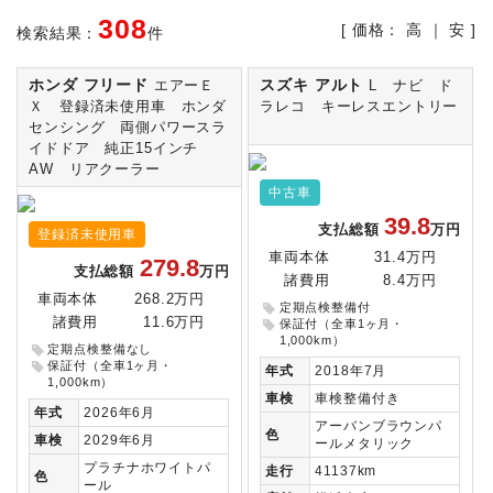
308
[ 価格：
高
｜
安
]
検索結果：
件
ホンダ フリード
スズキ アルト
エアーＥ
L ナビ ド
Ｘ 登録済未使用車 ホンダ
ラレコ キーレスエントリー
センシング 両側パワースラ
イドドア 純正15インチ
AW リアクーラー
中古車
39.8
支払総額
万円
登録済未使用車
車両本体
31.4万円
279.8
支払総額
万円
諸費用
8.4万円
車両本体
268.2万円
定期点検整備付
諸費用
11.6万円
保証付（全車1ヶ月・
1,000km）
定期点検整備なし
保証付（全車1ヶ月・
年式
2018年7月
1,000km）
車検
車検整備付き
年式
2026年6月
アーバンブラウンパ
色
車検
2029年6月
ールメタリック
プラチナホワイトパ
走行
41137km
色
ール