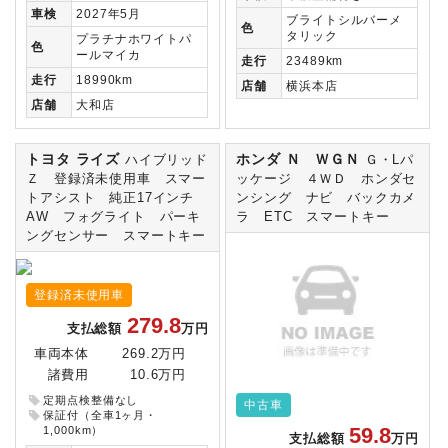
車検
2027年5月
ブライトシルバーメ
色
タリック
プラチナホワイトパ
色
ールマイカ
走行
23489km
走行
18990km
店舗
横浜本店
店舗
大和店
トヨタ ライズ
ホンダ Ｎ ＷＧＮ
ハイブリッド
Ｇ・Lパ
Ｚ 登録済未使用車 スマー
ッケージ ４ＷＤ ホンダセ
トアシスト 純正17インチ
ンシング ナビ バックカメ
AW フォグライト パーキ
ラ ETC スマートキー
ングセンサー スマートキー
登録済未使用車
279.8
支払総額
万円
車両本体
269.2万円
諸費用
10.6万円
定期点検整備なし
中古車
保証付（全車1ヶ月・
59.8
1,000km）
支払総額
万円