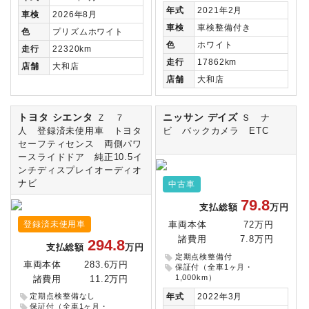
年式
2021年2月
車検
2026年8月
車検
車検整備付き
色
プリズムホワイト
色
ホワイト
走行
22320km
走行
17862km
店舗
大和店
店舗
大和店
トヨタ シエンタ
ニッサン デイズ
Ｚ ７
Ｓ ナ
人 登録済未使用車 トヨタ
ビ バックカメラ ETC
セーフティセンス 両側パワ
ースライドドア 純正10.5イ
ンチディスプレイオーディオ
ナビ
中古車
79.8
支払総額
万円
登録済未使用車
車両本体
72万円
諸費用
7.8万円
294.8
支払総額
万円
定期点検整備付
車両本体
283.6万円
保証付（全車1ヶ月・
1,000km）
諸費用
11.2万円
年式
2022年3月
定期点検整備なし
保証付（全車1ヶ月・