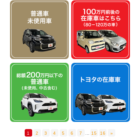
1
2
3
4
5
6
7
...
15
16
»