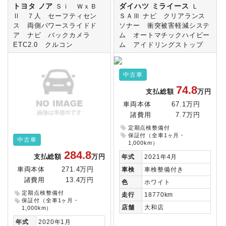
トヨタ ノア
ダイハツ ミライース
Ｓｉ ＷｘＢ
Ｌ
Ⅱ ７人 セーフティセン
ＳＡⅢ ナビ クリアランス
ス 両側パワースライドド
ソナー 衝突被害軽減システ
ア ナビ バックカメラ
ム オートマチックハイビー
ETC2.0 クルコン
ム アイドリングストップ
中古車
74.8
支払総額
万円
車両本体
67.1万円
諸費用
7.7万円
定期点検整備付
保証付（全車1ヶ月・
中古車
1,000km）
284.8
年式
2021年4月
支払総額
万円
車検
車検整備付き
車両本体
271.4万円
諸費用
13.4万円
色
ホワイト
定期点検整備付
走行
18770km
保証付（全車1ヶ月・
店舗
大和店
1,000km）
年式
2020年1月