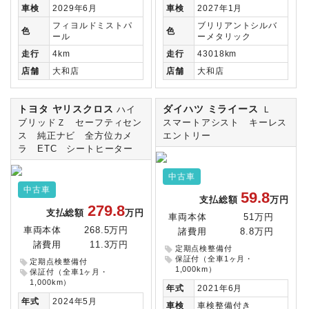
車検
2029年6月
車検
2027年1月
フィヨルドミストパ
ブリリアントシルバ
色
色
ール
ーメタリック
走行
4km
走行
43018km
店舗
大和店
店舗
大和店
トヨタ ヤリスクロス
ダイハツ ミライース
ハイ
Ｌ
ブリッドＺ セーフティセン
スマートアシスト キーレス
ス 純正ナビ 全方位カメ
エントリー
ラ ETC シートヒーター
中古車
中古車
59.8
支払総額
万円
279.8
支払総額
万円
車両本体
51万円
車両本体
268.5万円
諸費用
8.8万円
諸費用
11.3万円
定期点検整備付
保証付（全車1ヶ月・
定期点検整備付
1,000km）
保証付（全車1ヶ月・
1,000km）
年式
2021年6月
年式
2024年5月
車検
車検整備付き