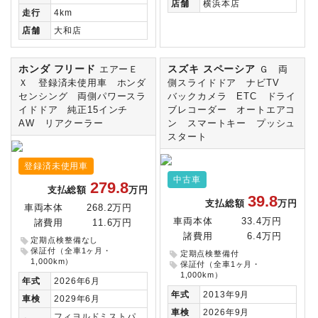
店舗
横浜本店
走行
4km
店舗
大和店
ホンダ フリード
スズキ スペーシア
エアーＥ
Ｇ 両
Ｘ 登録済未使用車 ホンダ
側スライドドア ナビTV
センシング 両側パワースラ
バックカメラ ETC ドライ
イドドア 純正15インチ
ブレコーダー オートエアコ
AW リアクーラー
ン スマートキー プッシュ
スタート
登録済未使用車
中古車
279.8
支払総額
万円
39.8
支払総額
万円
車両本体
268.2万円
車両本体
33.4万円
諸費用
11.6万円
諸費用
6.4万円
定期点検整備なし
保証付（全車1ヶ月・
定期点検整備付
1,000km）
保証付（全車1ヶ月・
1,000km）
年式
2026年6月
年式
2013年9月
車検
2029年6月
車検
2026年9月
フィヨルドミストパ