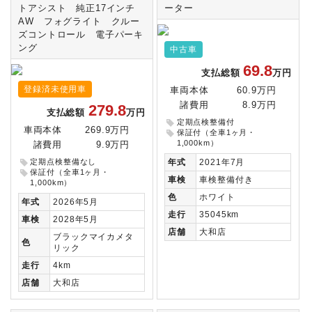
トアシスト 純正17インチ
ーター
AW フォグライト クルー
ズコントロール 電子パーキ
ング
中古車
69.8
支払総額
万円
登録済未使用車
車両本体
60.9万円
諸費用
8.9万円
279.8
支払総額
万円
定期点検整備付
車両本体
269.9万円
保証付（全車1ヶ月・
1,000km）
諸費用
9.9万円
定期点検整備なし
年式
2021年7月
保証付（全車1ヶ月・
車検
車検整備付き
1,000km）
色
ホワイト
年式
2026年5月
走行
35045km
車検
2028年5月
店舗
大和店
ブラックマイカメタ
色
リック
走行
4km
店舗
大和店