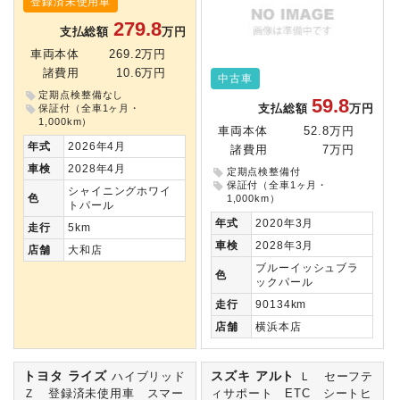
登録済未使用車
279.8
支払総額
万円
車両本体
269.2万円
諸費用
10.6万円
中古車
定期点検整備なし
59.8
支払総額
万円
保証付（全車1ヶ月・
1,000km）
車両本体
52.8万円
年式
2026年4月
諸費用
7万円
車検
2028年4月
定期点検整備付
保証付（全車1ヶ月・
シャイニングホワイ
色
1,000km）
トパール
年式
2020年3月
走行
5km
車検
2028年3月
店舗
大和店
ブルーイッシュブラ
色
ックパール
走行
90134km
店舗
横浜本店
トヨタ ライズ
スズキ アルト
ハイブリッド
Ｌ セーフテ
Ｚ 登録済未使用車 スマー
ィサポート ETC シートヒ