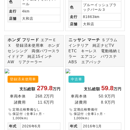
色
ール
ブルーイッシュブラ
色
ックパール３
走行
4km
走行
81863km
店舗
大和店
店舗
大和店
ホンダ フリード
ニッサン マーチ
エアーＥ
Ｓプラム
Ｘ 登録済未使用車 ホンダ
インテリア 純正ナビTV
センシング 両側パワースラ
ETC キーレス 電動格納ミ
イドドア 純正15インチ
ラー エアコン パワステ
AW リアクーラー
ABS エアバック
登録済未使用車
中古車
279.8
59.8
支払総額
万円
支払総額
万円
車両本体
268.2万円
車両本体
50.9万円
諸費用
11.6万円
諸費用
8.9万円
定期点検整備なし
定期点検整備付
保証付（全車1ヶ月・
保証付（全車1ヶ月・
1,000km）
1,000km）
年式
2026年6月
年式
2016年1月