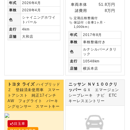
年式
2026年4月
車両本体
51.8万円
車検
2028年4月
諸費用
8万円
シャイニングホワイ
定期点検整備付
色
トパール
保証付（全車1ヶ月・
1,000km）
走行
4km
年式
2017年8月
店舗
大和店
車検
車検整備付き
ルナシルバーメタリ
色
ック
走行
10548km
店舗
横浜本店
トヨタ ライズ
ニッサン ＮＶ１００クリ
ハイブリッド
ッパー
Ｚ 登録済未使用車 スマー
ＧＸ エマージェン
トアシスト 純正17インチ
シーブレーキ ナビ ETC
AW フォグライト パーキ
キーレスエントリー
ングセンサー スマートキー
目玉車