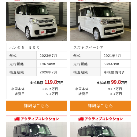
ホンダ Ｎ ＢＯＸ
スズキ スペーシア
年式
2023年7月
年式
2021年4月
走行距離
19674km
走行距離
53937km
検査期限
2026年7月
検査期限
車検整備付き
119.8
99.8
支払総額
万円
支払総額
万円
車両本体
110.5万円
車両本体
91.7万円
諸費用
9.3万円
諸費用
8.1万円
詳細はこちら
詳細はこちら