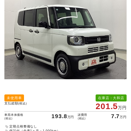
未使用車
在庫店：大和店
支払総額
(税込)
201.5
万円
車両本体価格
193.8
諸費用
7.7
万円
万円
(税込)
(税込)
定期点検整備なし
保証付（全車1ヶ月・1,000km）