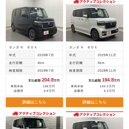
ホンダ Ｎ ＢＯＸ
ホンダ Ｎ ＢＯＸ
年式
2026年7月
年式
2025年11月
走行距離
4km
走行距離
4km
検査期限
2029年7月
検査期限
2028年11月
204.8
194.8
支払総額
万円
支払総額
万円
車両本体
196万円
車両本体
186.5万円
諸費用
8.8万円
諸費用
8.3万円
詳細はこちら
詳細はこちら