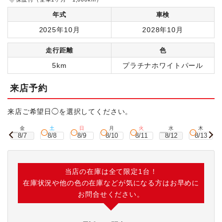
年式
車検
2025年10月
2028年10月
走行距離
色
5km
プラチナホワイトパール
来店予約
来店ご希望日◯を選択してください。
金
土
日
月
火
水
木
8/7
8/8
8/9
8/10
8/11
8/12
8/13
当店の在庫は全て限定1台！
在庫状況や他の色の在庫などが気になる方はお早めに
お問合せください。