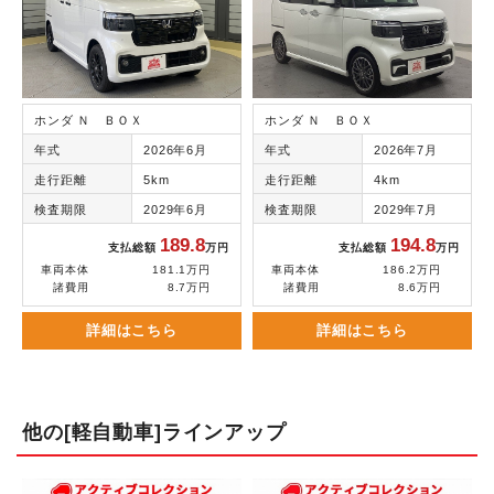
ホンダ Ｎ ＢＯＸ
ホンダ Ｎ ＢＯＸ
年式
2026年6月
年式
2026年7月
走行距離
5km
走行距離
4km
検査期限
2029年6月
検査期限
2029年7月
189.8
194.8
支払総額
万円
支払総額
万円
車両本体
181.1万円
車両本体
186.2万円
諸費用
8.7万円
諸費用
8.6万円
詳細はこちら
詳細はこちら
他の[軽自動車]ラインアップ