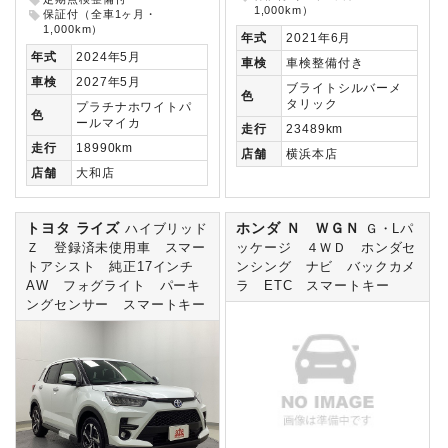
1,000km）
保証付（全車1ヶ月・
1,000km）
年式
2021年6月
年式
2024年5月
車検
車検整備付き
車検
2027年5月
ブライトシルバーメ
色
タリック
プラチナホワイトパ
色
ールマイカ
走行
23489km
走行
18990km
店舗
横浜本店
店舗
大和店
トヨタ ライズ
ホンダ Ｎ ＷＧＮ
ハイブリッド
Ｇ・Lパ
Ｚ 登録済未使用車 スマー
ッケージ ４ＷＤ ホンダセ
トアシスト 純正17インチ
ンシング ナビ バックカメ
AW フォグライト パーキ
ラ ETC スマートキー
ングセンサー スマートキー