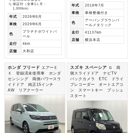
保証付（全車1ヶ月・
年式
2018年7月
1,000km）
車検
車検整備付き
年式
2026年6月
アーバンブラウンパ
色
車検
2029年6月
ールメタリック
プラチナホワイトパ
走行
41137km
色
ール
店舗
横浜本店
走行
4km
店舗
大和店
ホンダ フリード
スズキ スペーシア
エアーＥ
Ｇ 両
Ｘ 登録済未使用車 ホンダ
側スライドドア ナビTV
センシング 両側パワースラ
バックカメラ ETC ドライ
イドドア 純正15インチ
ブレコーダー オートエアコ
AW リアクーラー
ン スマートキー プッシュ
スタート