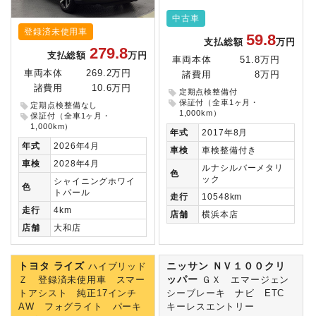
中古車
登録済未使用車
59.8
支払総額
万円
279.8
支払総額
万円
車両本体
51.8万円
車両本体
269.2万円
諸費用
8万円
諸費用
10.6万円
定期点検整備付
保証付（全車1ヶ月・
定期点検整備なし
1,000km）
保証付（全車1ヶ月・
1,000km）
年式
2017年8月
年式
2026年4月
車検
車検整備付き
車検
2028年4月
ルナシルバーメタリ
色
ック
シャイニングホワイ
色
トパール
走行
10548km
走行
4km
店舗
横浜本店
店舗
大和店
トヨタ ライズ
ニッサン ＮＶ１００クリ
ハイブリッド
ッパー
Ｚ 登録済未使用車 スマー
ＧＸ エマージェン
トアシスト 純正17インチ
シーブレーキ ナビ ETC
AW フォグライト パーキ
キーレスエントリー