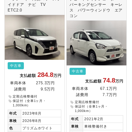
イドドア ナビ TV
パーキングセンサー キーレ
ETC2.0
ス パワーウィンドウ エア
コン
中古車
中古車
284.8
支払総額
万円
74.8
支払総額
万円
車両本体
275.3万円
車両本体
67.1万円
諸費用
9.5万円
諸費用
7.7万円
定期点検整備付
保証付（全車1ヶ月・
定期点検整備付
1,000km）
保証付（全車1ヶ月・
1,000km）
年式
2023年8月
年式
2021年2月
車検
2026年8月
車検
車検整備付き
色
プリズムホワイト