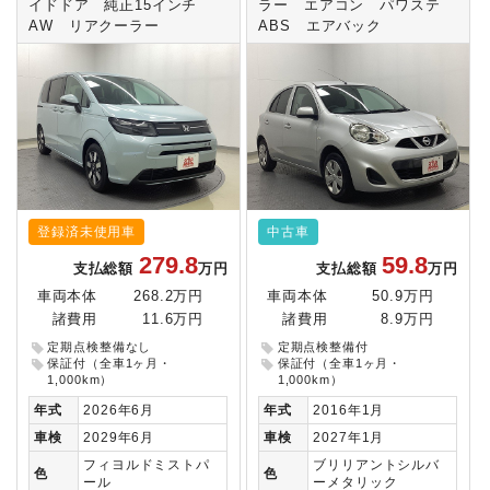
イドドア 純正15インチ
ラー エアコン パワステ
AW リアクーラー
ABS エアバック
登録済未使用車
中古車
279.8
59.8
支払総額
万円
支払総額
万円
車両本体
268.2万円
車両本体
50.9万円
諸費用
11.6万円
諸費用
8.9万円
定期点検整備なし
定期点検整備付
保証付（全車1ヶ月・
保証付（全車1ヶ月・
1,000km）
1,000km）
年式
2026年6月
年式
2016年1月
車検
2029年6月
車検
2027年1月
フィヨルドミストパ
ブリリアントシルバ
色
色
ール
ーメタリック