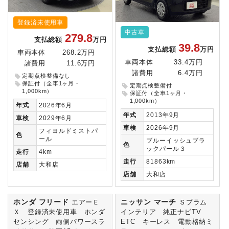
登録済未使用車
中古車
279.8
支払総額
万円
39.8
支払総額
万円
車両本体
268.2万円
車両本体
33.4万円
諸費用
11.6万円
諸費用
6.4万円
定期点検整備なし
保証付（全車1ヶ月・
定期点検整備付
1,000km）
保証付（全車1ヶ月・
1,000km）
年式
2026年6月
年式
2013年9月
車検
2029年6月
車検
2026年9月
フィヨルドミストパ
色
ール
ブルーイッシュブラ
色
ックパール３
走行
4km
走行
81863km
店舗
大和店
店舗
大和店
ホンダ フリード
ニッサン マーチ
エアーＥ
Ｓプラム
Ｘ 登録済未使用車 ホンダ
インテリア 純正ナビTV
センシング 両側パワースラ
ETC キーレス 電動格納ミ