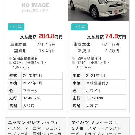
中古車
中古車
284.8
74.8
支払総額
万円
支払総額
万円
車両本体
271.4万円
車両本体
67.1万円
諸費用
13.4万円
諸費用
7.7万円
定期点検整備付
定期点検整備付
保証付（全車1ヶ月・
保証付（全車1ヶ月・
1,000km）
1,000km）
年式
2020年1月
年式
2021年4月
車検
2027年1月
車検
車検整備付き
色
ブラック
色
ホワイト
走行
34996km
走行
18770km
店舗
大和店
店舗
大和店
ニッサン セレナ
ダイハツ ミライース
ハイウェ
Ｌ
イスターＶ エマージェンシ
ＳＡⅢ スマートアシスト
ーブレーキ 両側パワースラ
ナビ ドライブレコーダー