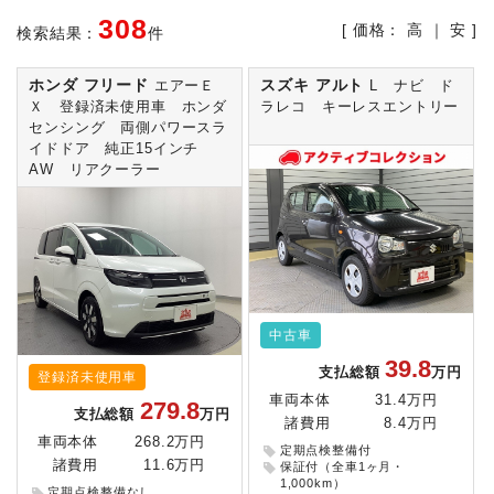
308
[ 価格：
高
｜
安
]
検索結果：
件
ホンダ フリード
スズキ アルト
エアーＥ
L ナビ ド
Ｘ 登録済未使用車 ホンダ
ラレコ キーレスエントリー
センシング 両側パワースラ
イドドア 純正15インチ
AW リアクーラー
中古車
39.8
支払総額
万円
登録済未使用車
車両本体
31.4万円
279.8
支払総額
万円
諸費用
8.4万円
車両本体
268.2万円
定期点検整備付
諸費用
11.6万円
保証付（全車1ヶ月・
1,000km）
定期点検整備なし