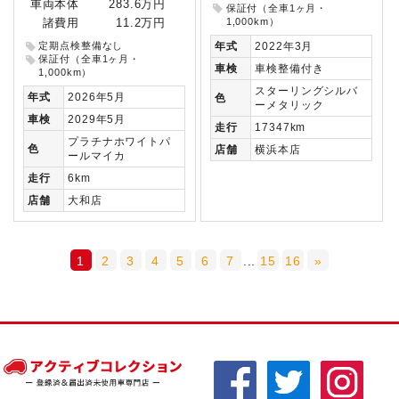
車両本体
283.6万円
保証付（全車1ヶ月・
1,000km）
諸費用
11.2万円
年式
2022年3月
定期点検整備なし
保証付（全車1ヶ月・
車検
車検整備付き
1,000km）
スターリングシルバ
年式
2026年5月
色
ーメタリック
車検
2029年5月
走行
17347km
プラチナホワイトパ
色
店舗
横浜本店
ールマイカ
走行
6km
店舗
大和店
1
2
3
4
5
6
7
...
15
16
»