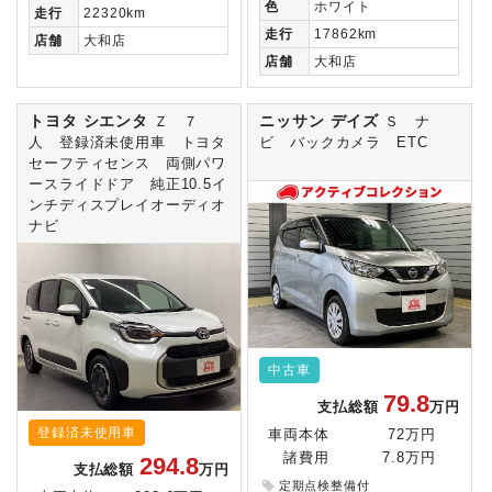
色
ホワイト
走行
22320km
走行
17862km
店舗
大和店
店舗
大和店
トヨタ シエンタ
ニッサン デイズ
Ｚ ７
Ｓ ナ
人 登録済未使用車 トヨタ
ビ バックカメラ ETC
セーフティセンス 両側パワ
ースライドドア 純正10.5イ
ンチディスプレイオーディオ
ナビ
中古車
79.8
支払総額
万円
登録済未使用車
車両本体
72万円
諸費用
7.8万円
294.8
支払総額
万円
定期点検整備付