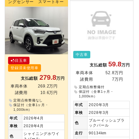
ングセンサー スマートキー
中古車
目玉車
59.8
支払総額
万円
登録済未使用車
車両本体
52.8万円
279.8
支払総額
万円
諸費用
7万円
車両本体
269.2万円
定期点検整備付
保証付（全車1ヶ月・
諸費用
10.6万円
1,000km）
定期点検整備なし
年式
2020年3月
保証付（全車1ヶ月・
1,000km）
車検
2028年3月
年式
2026年4月
ブルーイッシュブラ
色
ックパール
車検
2028年4月
走行
90134km
シャイニングホワイ
色
トパール