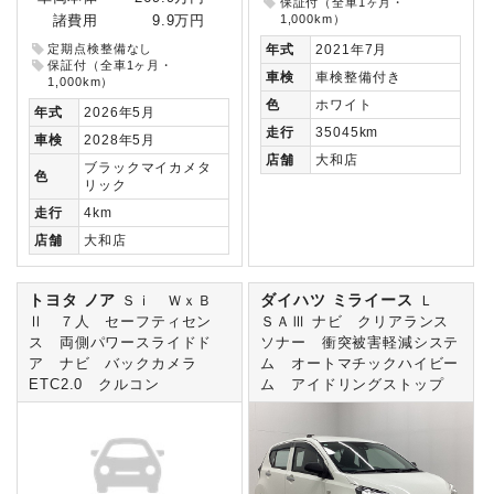
保証付（全車1ヶ月・
1,000km）
諸費用
9.9万円
定期点検整備なし
年式
2021年7月
保証付（全車1ヶ月・
車検
車検整備付き
1,000km）
色
ホワイト
年式
2026年5月
走行
35045km
車検
2028年5月
店舗
大和店
ブラックマイカメタ
色
リック
走行
4km
店舗
大和店
トヨタ ノア
ダイハツ ミライース
Ｓｉ ＷｘＢ
Ｌ
Ⅱ ７人 セーフティセン
ＳＡⅢ ナビ クリアランス
ス 両側パワースライドド
ソナー 衝突被害軽減システ
ア ナビ バックカメラ
ム オートマチックハイビー
ETC2.0 クルコン
ム アイドリングストップ