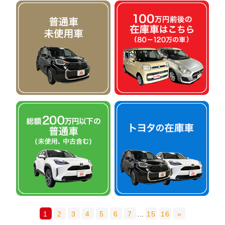
1
2
3
4
5
6
7
...
15
16
»