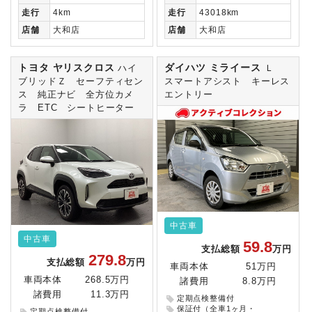
走行
4km
走行
43018km
店舗
大和店
店舗
大和店
トヨタ ヤリスクロス
ダイハツ ミライース
ハイ
Ｌ
ブリッドＺ セーフティセン
スマートアシスト キーレス
ス 純正ナビ 全方位カメ
エントリー
ラ ETC シートヒーター
中古車
中古車
59.8
支払総額
万円
279.8
支払総額
万円
車両本体
51万円
車両本体
268.5万円
諸費用
8.8万円
諸費用
11.3万円
定期点検整備付
保証付（全車1ヶ月・
定期点検整備付