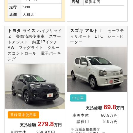
店舗
横浜本店
走行
5km
店舗
大和店
トヨタ ライズ
スズキ アルト
ハイブリッド
Ｌ セーフテ
Ｚ 登録済未使用車 スマー
ィサポート ETC シートヒ
トアシスト 純正17インチ
ーター
AW フォグライト クルー
ズコントロール 電子パーキ
ング
中古車
69.8
支払総額
万円
登録済未使用車
車両本体
60.9万円
諸費用
8.9万円
279.8
支払総額
万円
定期点検整備付
車両本体
269.9万円