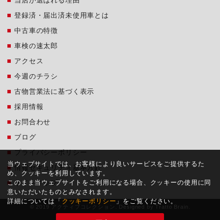
登録済・届出済未使用車とは
中古車の特徴
車検の速太郎
アクセス
今週のチラシ
古物営業法に基づく表示
採用情報
お問合わせ
ブログ
プライバシーポリシー
当ウェブサイトでは、お客様により良いサービスをご提供するた
情報セキュリティ基本方針
め、クッキーを利用しています。
このまま当ウェブサイトをご利用になる場合、クッキーの使用に同
サイトマップ
意いただいたものとみなされます。
詳細については「
クッキーポリシー
」をご覧ください。
© 2019 アクティブコレクション. Designed by
Tratto Brain
.