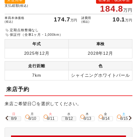
未使用車
在庫店：横浜本店
支払総額
(税込)
184.8
万円
車両本体価格
174.7
諸費用
10.1
万円
万円
(税込)
(税込)
定期点検整備なし
保証付（全車1ヶ月・1,000km）
年式
車検
2025年12月
2028年12月
走行距離
色
7km
シャイニングホワイトパール
来店予約
来店ご希望日◯を選択してください。
日
月
火
水
木
金
土
8/9
8/10
8/11
8/12
8/13
8/14
8/15