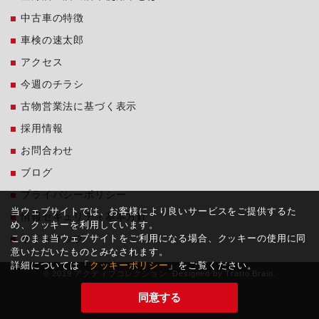
中古車の特徴
車検の速太郎
アクセス
今週のチラシ
古物営業法に基づく表示
採用情報
お問合わせ
ブログ
プライバシーポリシー
当ウェブサイトでは、お客様により良いサービスをご提供するた
情報セキュリティ基本方針
め、クッキーを利用しています。
このまま当ウェブサイトをご利用になる場合、クッキーの使用に同
サイトマップ
意いただいたものとみなされます。
詳細については「
クッキーポリシー
」をご覧ください。
© 2019 アクティブコレクション. Designed by
Tratto Brain
.
同意する