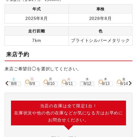
年式
車検
2025年8月
2028年8月
走行距離
色
7km
ブライトシルバーメタリック
来店予約
来店ご希望日◯を選択してください。
土
日
月
火
水
木
金
8/8
8/9
8/10
8/11
8/12
8/13
8/14
当店の在庫は全て限定1台！
在庫状況や他の色の在庫などが気になる方はお早めに
お問合せください。