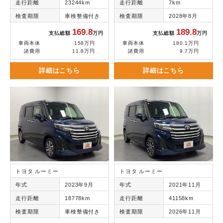
走行距離
23244km
走行距離
7km
検査期限
車検整備付き
検査期限
2028年8月
169.8
189.8
支払総額
万円
支払総額
万円
車両本体
158万円
車両本体
180.1万円
諸費用
11.8万円
諸費用
9.7万円
詳細はこちら
詳細はこちら
トヨタ ルーミー
トヨタ ルーミー
年式
2023年9月
年式
2021年11月
走行距離
18778km
走行距離
41158km
検査期限
車検整備付き
検査期限
2026年11月