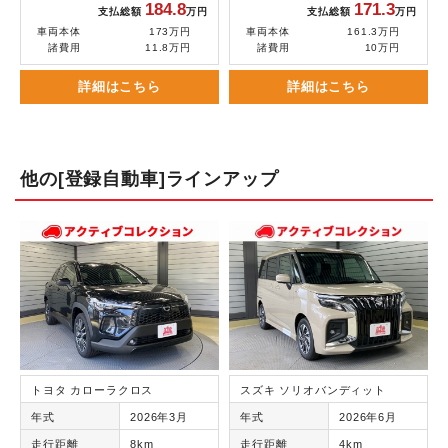
184.8
171.3
支払総額
万円
支払総額
万円
車両本体
173万円
車両本体
161.3万円
諸費用
11.8万円
諸費用
10万円
詳細はこちら
詳細はこちら
他の[登録自動車]ラインアップ
トヨタ カローラクロス
スズキ ソリオバンディット
年式
2026年3月
年式
2026年6月
走行距離
8km
走行距離
4km