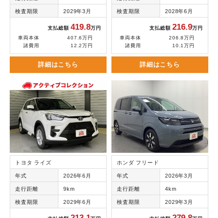
検査期限
2029年3月
検査期限
2028年6月
419.8
216.9
支払総額
万円
支払総額
万円
車両本体
407.6万円
車両本体
206.8万円
諸費用
12.2万円
諸費用
10.1万円
詳細はこちら
詳細はこちら
トヨタ ライズ
ホンダ フリード
年式
2026年6月
年式
2026年3月
走行距離
9km
走行距離
4km
検査期限
2029年6月
検査期限
2029年3月
213.1
279.8