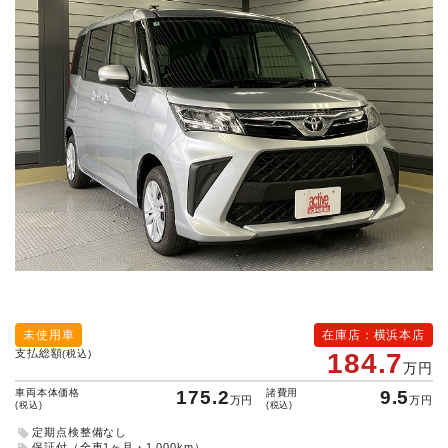
未使用車
在庫店：横浜本店
支払総額
(税込)
184.7
万円
車両本体価格
175.2
諸費用
9.5
万円
万円
(税込)
(税込)
定期点検整備なし
保証付（全車1ヶ月・1,000km）