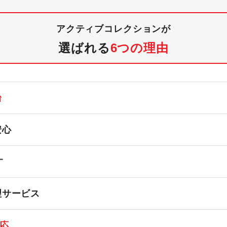
アクティブコレクションが
選ばれる
6つの理由
台
安心
す
理サービス
応