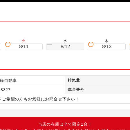
火
水
木
8/11
8/12
8/13
録自動車
排気量
48327
車台番号
ドご希望の方もお気軽にお問合せ下さい！
当店の在庫は全て限定1台！