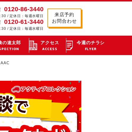
0120-86-3440
店
来店予約
8:30 / 定休日：毎週水曜日
0120-61-3440
お問合わせ
店
8:30 / 定休日：毎週水曜日
検の速太郎
アクセス
今週のチラシ
SPECTION
ACCESS
FLYER
AAC