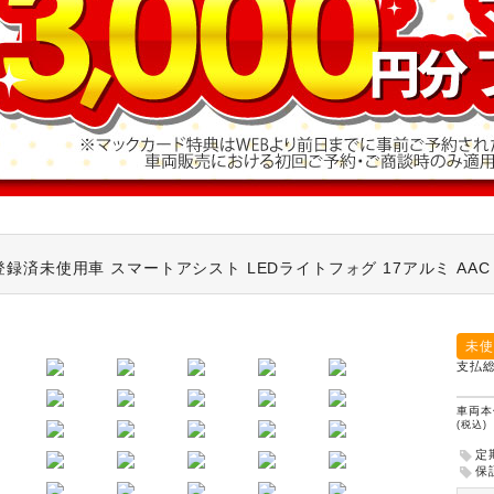
録済未使用車 スマートアシスト LEDライトフォグ 17アルミ AAC
未使
支払
車両本
(税込)
定
保