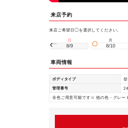
来店予約
来店ご希望日◯を選択してください。
日
月
8/9
8/10
車両情報
ボディタイプ
登
管理番号
2
全色ご用意可能です☆ 他の色・グレー