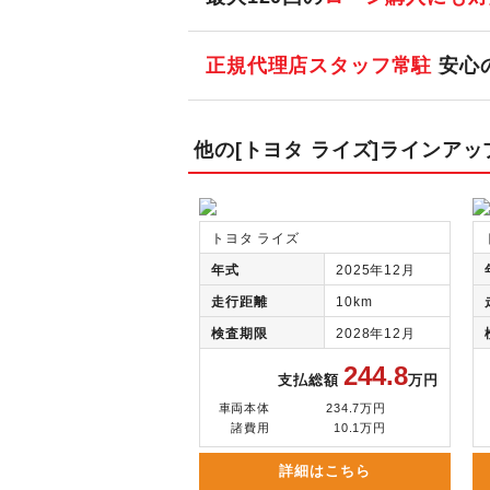
正規代理店スタッフ常駐
安心
他の[トヨタ ライズ]ラインアッ
トヨタ ライズ
年式
2025年12月
走行距離
10km
検査期限
2028年12月
244.8
支払総額
万円
車両本体
234.7万円
諸費用
10.1万円
詳細はこちら