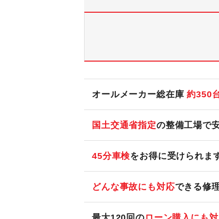
オールメーカー総在庫
約
350
国土交通省指定
の整備工場で
45分車検
をお得に受けられま
どんな事故にも対応
できる修
最大120回の
ローン購入にも対