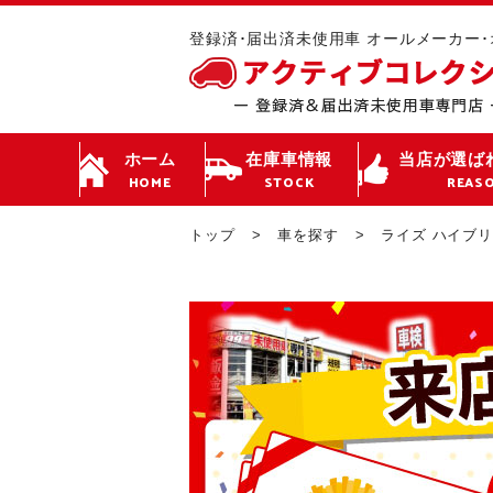
登録済･届出済未使用車 オールメーカー
ホーム
在庫車情報
当店が選ば
HOME
STOCK
REAS
トップ
車を探す
ライズ ハイブリ