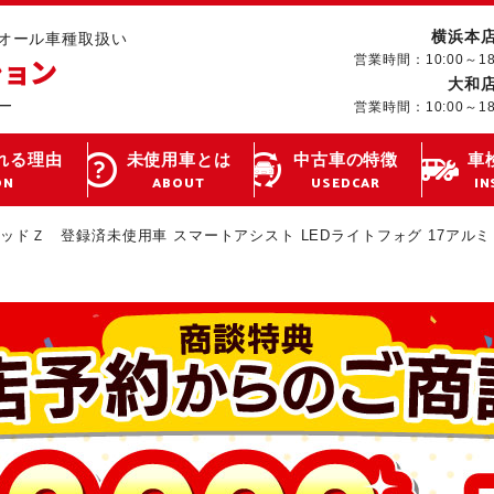
横浜本
･オール車種取扱い
営業時間：10:00～1
大和
営業時間：10:00～1
れる理由
未使用車とは
中古車の特徴
車
ON
ABOUT
USEDCAR
IN
ッドＺ 登録済未使用車 スマートアシスト LEDライトフォグ 17アルミ 