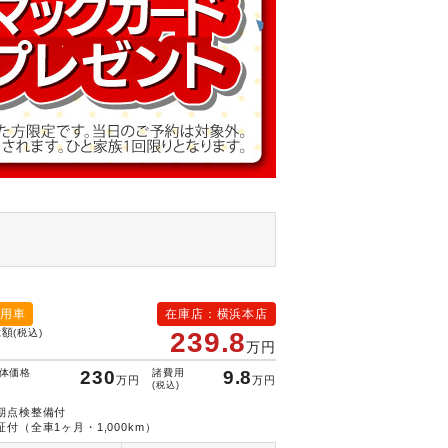
用車
在庫店：横浜本店
総額
(税込)
239.8
万円
体価格
230
諸費用
9.8
万円
万円
(税込)
期点検整備付
証付（全車1ヶ月・1,000km）