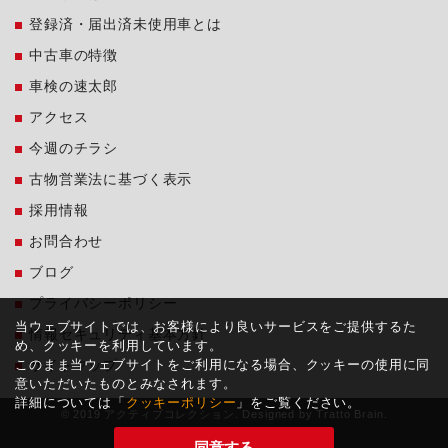
登録済・届出済未使用車とは
中古車の特徴
車検の速太郎
アクセス
今週のチラシ
古物営業法に基づく表示
採用情報
お問合わせ
ブログ
プライバシーポリシー
当ウェブサイトでは、お客様により良いサービスをご提供するた
情報セキュリティ基本方針
め、クッキーを利用しています。
このまま当ウェブサイトをご利用になる場合、クッキーの使用に同
サイトマップ
意いただいたものとみなされます。
詳細については「
クッキーポリシー
」をご覧ください。
© 2019 アクティブコレクション. Designed by
Tratto Brain
.
同意する