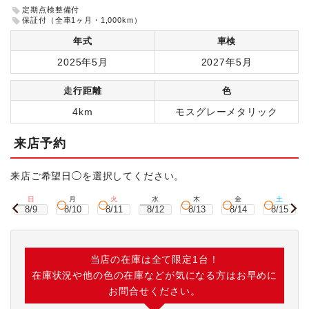
定期点検整備付
保証付（全車1ヶ月・1,000km）
年式
車検
2025年5月
2027年5月
走行距離
色
4km
モスグレーメタリック
来店予約
来店ご希望日◯を選択してください。
日
月
火
水
木
金
土
8/9
8/10
8/11
8/12
8/13
8/14
8/15
当店の在庫は全て限定1台！
在庫状況や他の色の在庫などが気になる方はお早めに
お問合せください。