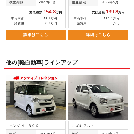
検査期限
2027年5月
検査期限
2027年5月
154.8
139.8
支払総額
万円
支払総額
万円
車両本体
148.1万円
車両本体
132.1万円
諸費用
6.7万円
諸費用
7.7万円
詳細はこちら
詳細はこちら
他の[軽自動車]ラインアップ
ホンダ Ｎ ＢＯＸ
スズキ アルト
年式
2021年3月
年式
2021年7月