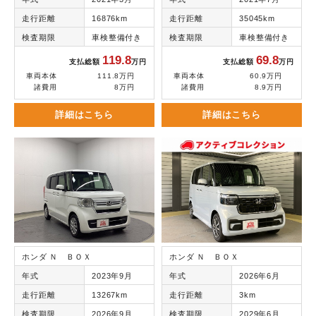
走行距離
16876km
走行距離
35045km
検査期限
車検整備付き
検査期限
車検整備付き
119.8
69.8
支払総額
万円
支払総額
万円
車両本体
111.8万円
車両本体
60.9万円
諸費用
8万円
諸費用
8.9万円
詳細はこちら
詳細はこちら
ホンダ Ｎ ＢＯＸ
ホンダ Ｎ ＢＯＸ
年式
2023年9月
年式
2026年6月
走行距離
13267km
走行距離
3km
検査期限
2026年9月
検査期限
2029年6月