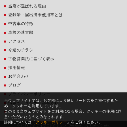
当店が選ばれる理由
登録済・届出済未使用車とは
中古車の特徴
車検の速太郎
アクセス
今週のチラシ
古物営業法に基づく表示
採用情報
お問合わせ
ブログ
プライバシーポリシー
当ウェブサイトでは、お客様により良いサービスをご提供するた
情報セキュリティ基本方針
め、クッキーを利用しています。
このまま当ウェブサイトをご利用になる場合、クッキーの使用に同
サイトマップ
意いただいたものとみなされます。
詳細については「
クッキーポリシー
」をご覧ください。
© 2019 アクティブコレクション. Designed by
Tratto Brain
.