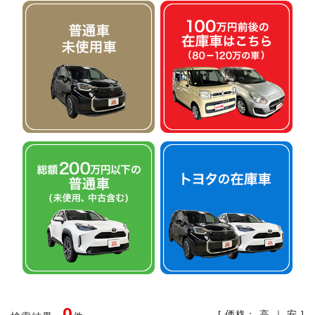
0
[ 価格：
高
｜
安
]