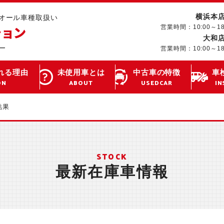
横浜本
･オール車種取扱い
営業時間：10:00～1
大和
営業時間：10:00～1
れる理由
未使用車とは
中古車の特徴
車
ON
ABOUT
USEDCAR
IN
結果
STOCK
最新在庫車情報