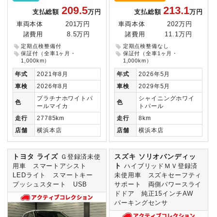
209.5
213.1
支払総額
万円
支払総額
万円
車両本体
201万円
車両本体
202万円
諸費用
8.5万円
諸費用
11.1万円
定期点検整備付
定期点検整備なし
保証付（全車1ヶ月・
保証付（全車1ヶ月・
1,000km）
1,000km）
年式
2021年8月
年式
2026年5月
車検
2026年8月
車検
2029年5月
プラチナホワイトパ
シャイニングホワイ
色
色
ールマイカ
トパール
走行
27785km
走行
8km
店舗
横浜本店
店舗
横浜本店
トヨタ ライズ
スズキ ソリオバンディッ
Ｇ登録済未使
ト
用車 スマートアシスト
ハイブリッドＭＶ登録済
LEDライト スマートキー
未使用車 スズキセーフティ
プッシュスタート USB
サポート 両側パワースライ
ドドア 純正15インチAW
パーキングセンサ