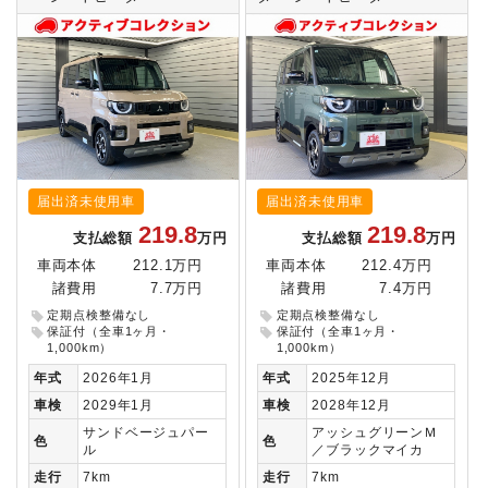
届出済未使用車
届出済未使用車
219.8
219.8
支払総額
万円
支払総額
万円
車両本体
212.1万円
車両本体
212.4万円
諸費用
7.7万円
諸費用
7.4万円
定期点検整備なし
定期点検整備なし
保証付（全車1ヶ月・
保証付（全車1ヶ月・
1,000km）
1,000km）
年式
2026年1月
年式
2025年12月
車検
2029年1月
車検
2028年12月
サンドベージュパー
アッシュグリーンＭ
色
色
ル
／ブラックマイカ
走行
7km
走行
7km