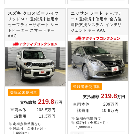
スズキ クロスビー
ニッサン ノート
ハイブ
ｅ－パワ
リッドＭＸ 登録済未使用車
ーＸ登録済未使用車 全方位
セーフティーサポート シー
運転支援システム インテリ
トヒーター スマートキー
ジェントキー AAC
AAC
登録済未使用車
登録済未使用車
219.8
支払総額
万円
219.8
支払総額
万円
車両本体
209万円
車両本体
208.5万円
諸費用
10.8万円
諸費用
11.3万円
定期点検整備付
保証付（全車1ヶ月・
定期点検整備なし
1,000km）
保証付（全車1ヶ月・
1,000km）