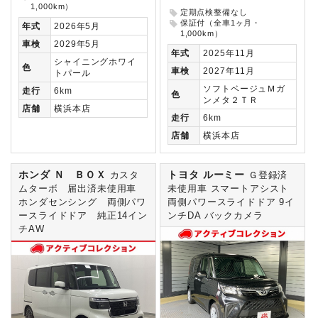
1,000km）
定期点検整備なし
保証付（全車1ヶ月・
年式
2026年5月
1,000km）
車検
2029年5月
年式
2025年11月
シャイニングホワイ
色
車検
2027年11月
トパール
ソフトベージュＭガ
走行
6km
色
ンメタ２ＴＲ
店舗
横浜本店
走行
6km
店舗
横浜本店
ホンダ Ｎ ＢＯＸ
トヨタ ルーミー
カスタ
Ｇ登録済
ムターボ 届出済未使用車
未使用車 スマートアシスト
ホンダセンシング 両側パワ
両側パワースライドドア 9イ
ースライドドア 純正14イン
ンチDA バックカメラ
チAW