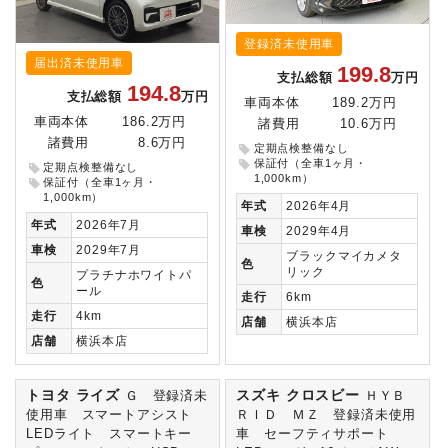
登録済未使用車
届出済未使用車
199.8
支払総額
万円
194.8
支払総額
万円
車両本体
189.2万円
車両本体
186.2万円
諸費用
10.6万円
諸費用
8.6万円
定期点検整備なし
保証付（全車1ヶ月・
定期点検整備なし
1,000km）
保証付（全車1ヶ月・
1,000km）
年式
2026年4月
年式
2026年7月
車検
2029年4月
車検
2029年7月
ブラックマイカメタ
色
リック
プラチナホワイトパ
色
ール
走行
6km
走行
4km
店舗
横浜本店
店舗
横浜本店
トヨタ ライズ
スズキ クロスビー
Ｇ 登録済未
ＨＹＢ
使用車 スマートアシスト
ＲＩＤ ＭＺ 登録済未使用
LEDライト スマートキー
車 セーフティサポート