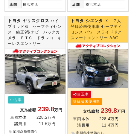
店舗
横浜本店
店舗
横浜本店
トヨタ ヤリスクロス
トヨタ シエンタ
ハイ
Ｘ ７人
ブリッドＧ セーフティセン
登録済未使用車 セーフティ
ス 純正9型ナビ バックカ
センス パワースライドドア
メラ ＥＴＣ ドラレコ キ
スマートエントリー AAC
ーレスエントリー
目玉車
中古車
登録済未使用車
239.8
239.8
支払総額
万円
支払総額
万円
車両本体
228.2万円
車両本体
228.4万円
諸費用
11.6万円
諸費用
11.4万円
定期点検整備付
定期点検整備なし