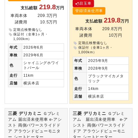
目玉車
219.8
支払総額
万円
登録済未使用車
車両本体
209.3万円
219.8
支払総額
万円
諸費用
10.5万円
車両本体
209.8万円
定期点検整備なし
保証付（全車1ヶ月・
諸費用
10万円
1,000km）
定期点検整備なし
年式
2026年6月
保証付（全車1ヶ月・
1,000km）
車検
2029年6月
年式
2025年9月
シャイニングホワイ
色
トパール
車検
2028年9月
走行
11km
ブラックマイカメタ
色
リック
店舗
横浜本店
走行
14km
店舗
横浜本店
三菱 デリカミニ
三菱 デリカミニ
Ｇプレミ
Ｇプレミ
アム 届出済未使用車 e-アシ
アム 届出済未使用車 e-ア
スト 両側パワースライドド
シスト 両側パワースライド
ア アラウンドビューモニタ
ドア アラウンドビューモニ
ー シートヒーター
ター シートヒーター