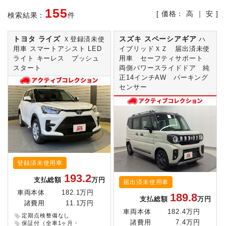
155
[ 価格：
高
｜
安
]
検索結果：
件
トヨタ ライズ
スズキ スペーシアギア
Ｘ登録済未使
ハ
用車 スマートアシスト LED
イブリッドＸＺ 届出済未使
ライト キーレス プッシュ
用車 セーフティサポート
スタート
両側パワースライドドア 純
正14インチAW パーキング
センサー
登録済未使用車
193.2
支払総額
万円
届出済未使用車
車両本体
182.1万円
189.8
支払総額
万円
諸費用
11.1万円
車両本体
182.4万円
定期点検整備なし
諸費用
7.4万円
保証付（全車1ヶ月・