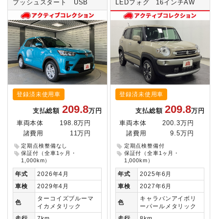
プッシュスタート USB
LEDフォグ 16インチAW
登録済未使用車
登録済未使用車
209.8
209.8
支払総額
万円
支払総額
万円
車両本体
198.8万円
車両本体
200.3万円
諸費用
11万円
諸費用
9.5万円
定期点検整備なし
定期点検整備付
保証付（全車1ヶ月・
保証付（全車1ヶ月・
1,000km）
1,000km）
年式
2026年4月
年式
2025年6月
車検
2029年4月
車検
2027年6月
ターコイズブルーマ
キャラバンアイボリ
色
色
イカメタリック
ーパールメタリック
走行
7km
走行
8km