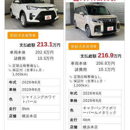
登録済未使用車
213.1
支払総額
万円
登録済未使用車
車両本体
202.6万円
216.9
支払総額
万円
諸費用
10.5万円
車両本体
206.8万円
定期点検整備なし
諸費用
10.1万円
保証付（全車1ヶ月・
1,000km）
定期点検整備なし
保証付（全車1ヶ月・
年式
2026年6月
1,000km）
車検
2029年6月
年式
2026年6月
シャイニングホワイ
色
車検
2028年6月
トパール
キャラバンアイボリ
走行
9km
色
ーパールメタリック
店舗
横浜本店
走行
4km
店舗
横浜本店