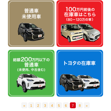
«
1
2
3
4
5
6
7
8
»