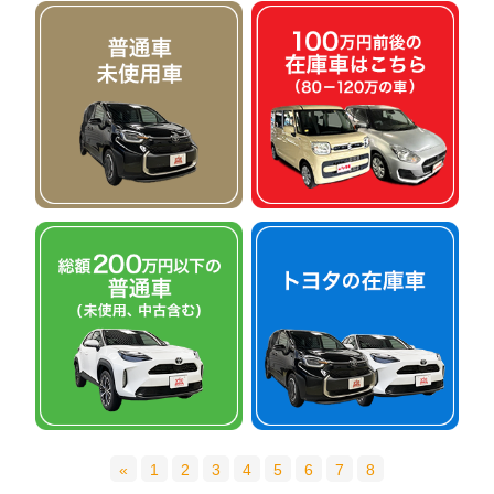
«
1
2
3
4
5
6
7
8