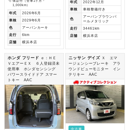
保証付（全車1ヶ月・
年式
2022年12月
1,000km）
車検
車検整備付き
年式
2026年6月
アーバンブラウンパ
色
車検
2029年6月
ールメタリック
色
アーバンカーキ
走行
34461km
走行
6km
店舗
横浜本店
店舗
横浜本店
ホンダ フリード
ニッサン デイズ
ｅ：ＨＥ
Ｘ エマ
ＶエアーＥＸ ６人登録済未
ージェンシーブレーキ アラ
使用車 ホンダセンシング
ウンドビューモニター イン
パワースライドドア スマー
テリキー AAC
トキー AAC
中古車