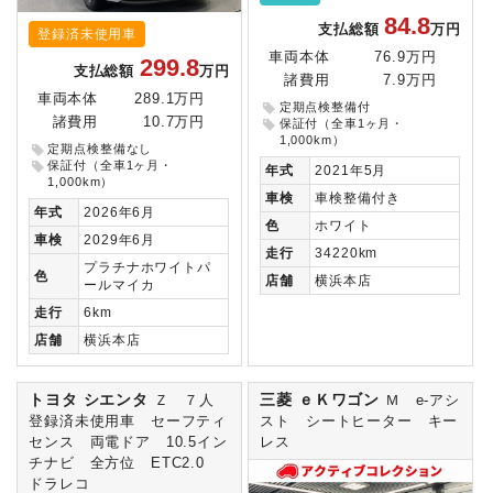
84.8
支払総額
万円
登録済未使用車
車両本体
76.9万円
299.8
支払総額
万円
諸費用
7.9万円
車両本体
289.1万円
定期点検整備付
諸費用
10.7万円
保証付（全車1ヶ月・
1,000km）
定期点検整備なし
保証付（全車1ヶ月・
年式
2021年5月
1,000km）
車検
車検整備付き
年式
2026年6月
色
ホワイト
車検
2029年6月
走行
34220km
プラチナホワイトパ
色
店舗
横浜本店
ールマイカ
走行
6km
店舗
横浜本店
トヨタ シエンタ
三菱 ｅＫワゴン
Ｚ ７人
Ｍ e-アシ
登録済未使用車 セーフティ
スト シートヒーター キー
センス 両電ドア 10.5イン
レス
チナビ 全方位 ETC2.0
ドラレコ