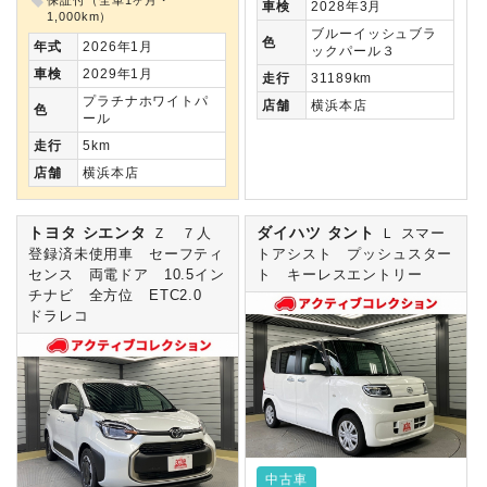
保証付（全車1ヶ月・
車検
2028年3月
1,000km）
ブルーイッシュブラ
色
年式
2026年1月
ックパール３
車検
2029年1月
走行
31189km
プラチナホワイトパ
店舗
横浜本店
色
ール
走行
5km
店舗
横浜本店
トヨタ シエンタ
ダイハツ タント
Ｚ ７人
Ｌ スマー
登録済未使用車 セーフティ
トアシスト プッシュスター
センス 両電ドア 10.5イン
ト キーレスエントリー
チナビ 全方位 ETC2.0
ドラレコ
中古車