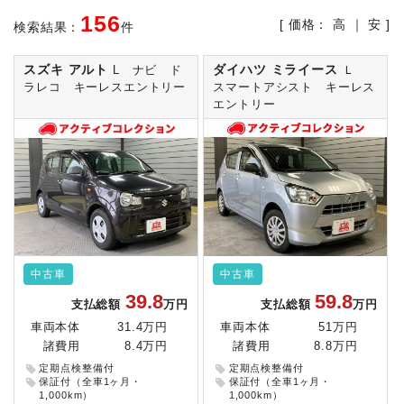
156
[ 価格：
高
｜
安
]
検索結果：
件
スズキ アルト
ダイハツ ミライース
L ナビ ド
Ｌ
ラレコ キーレスエントリー
スマートアシスト キーレス
エントリー
中古車
中古車
39.8
59.8
支払総額
万円
支払総額
万円
車両本体
31.4万円
車両本体
51万円
諸費用
8.4万円
諸費用
8.8万円
定期点検整備付
定期点検整備付
保証付（全車1ヶ月・
保証付（全車1ヶ月・
1,000km）
1,000km）