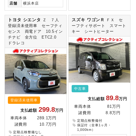
店舗
横浜本店
トヨタ シエンタ
スズキ ワゴンＲ
Ｚ ７人
ＦＸ セ
登録済未使用車 セーフティ
ーフティサポート スマート
センス 両電ドア 10.5イン
キー シートヒーター
チナビ 全方位 ETC2.0
ドラレコ
中古車
89.8
支払総額
万円
登録済未使用車
車両本体
81万円
299.8
支払総額
万円
諸費用
8.8万円
車両本体
289.1万円
定期点検整備付
諸費用
10.7万円
保証付（全車1ヶ月・
1,000km）
定期点検整備なし