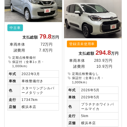
中古車
79.8
支払総額
万円
登録済未使用車
車両本体
72万円
諸費用
7.8万円
294.8
支払総額
万円
定期点検整備付
車両本体
283.9万円
保証付（全車1ヶ月・
1,000km）
諸費用
10.9万円
年式
2022年3月
定期点検整備なし
保証付（全車1ヶ月・
車検
車検整備付き
1,000km）
スターリングシルバ
年式
2026年5月
色
ーメタリック
車検
2029年5月
走行
17347km
プラチナホワイトパ
色
店舗
横浜本店
ールマイカ
走行
5km
店舗
横浜本店