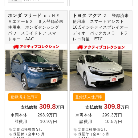
ホンダ フリード
トヨタ アクア
ｅ：ＨＥ
Ｚ 登録済未
ＶエアーＥＸ ６人登録済未
使用車 スマートアシスト
使用車 ホンダセンシング
10.5インチディスプレイオー
パワースライドドア スマー
ディオ バックカメラ ドラ
トキー AAC
レコ前後 ETC
登録済未使用車
登録済未使用車
309.8
309.8
支払総額
万円
支払総額
万円
車両本体
298.9万円
車両本体
299.3万円
諸費用
10.9万円
諸費用
10.5万円
定期点検整備なし
定期点検整備なし
保証付（全車1ヶ月・
保証付（全車1ヶ月・