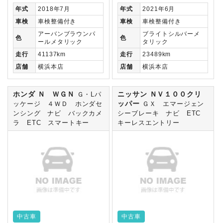
年式
2018年7月
年式
2021年6月
車検
車検整備付き
車検
車検整備付き
アーバンブラウンパ
ブライトシルバーメ
色
色
ールメタリック
タリック
走行
41137km
走行
23489km
店舗
横浜本店
店舗
横浜本店
ホンダ Ｎ ＷＧＮ
ニッサン ＮＶ１００クリ
Ｇ・Lパ
ッパー
ッケージ ４ＷＤ ホンダセ
ＧＸ エマージェン
ンシング ナビ バックカメ
シーブレーキ ナビ ETC
ラ ETC スマートキー
キーレスエントリー
中古車
中古車