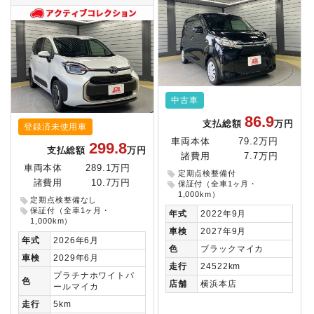
中古車
86.9
支払総額
万円
登録済未使用車
車両本体
79.2万円
299.8
支払総額
万円
諸費用
7.7万円
車両本体
289.1万円
定期点検整備付
諸費用
10.7万円
保証付（全車1ヶ月・
1,000km）
定期点検整備なし
保証付（全車1ヶ月・
年式
2022年9月
1,000km）
車検
2027年9月
年式
2026年6月
色
ブラックマイカ
車検
2029年6月
走行
24522km
プラチナホワイトパ
色
店舗
横浜本店
ールマイカ
走行
5km