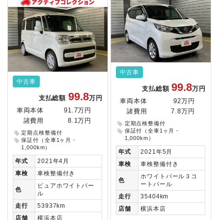
中古車
中古車
99.8
支払総額
万円
99.8
支払総額
万円
車両本体
92万円
車両本体
91.7万円
諸費用
7.8万円
諸費用
8.1万円
定期点検整備付
保証付（全車1ヶ月・
定期点検整備付
1,000km）
保証付（全車1ヶ月・
1,000km）
年式
2021年5月
年式
2021年4月
車検
車検整備付き
車検
車検整備付き
ホワイトパール３コ
色
ートパール
ピュアホワイトパー
色
ル
走行
35404km
走行
53937km
店舗
横浜本店
店舗
横浜本店