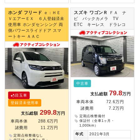
ホンダ フリード
スズキ ワゴンＲ
ｅ：ＨＥ
ＦＡ ナ
ＶエアーＥＸ ６人登録済未
ビ バックカメラ TV
使用車 ホンダセンシング 両
ETC キーレス ドラレコ
側パワースライドドア スマ
ートキー ＡＡＣ
中古車
79.8
支払総額
万円
目玉車
車両本体
72.6万円
登録済未使用車
諸費用
7.2万円
299.8
支払総額
万円
定期点検整備付
保証付（全車1ヶ月・
車両本体
288.6万円
1,000km）
諸費用
11.2万円
年式
2021年3月
定期点検整備なし