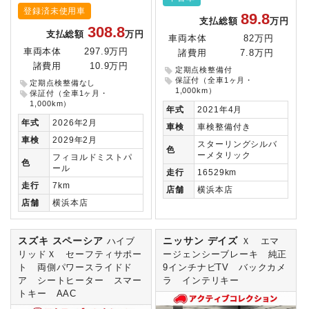
登録済未使用車
89.8
支払総額
万円
308.8
支払総額
万円
車両本体
82万円
車両本体
297.9万円
諸費用
7.8万円
諸費用
10.9万円
定期点検整備付
保証付（全車1ヶ月・
定期点検整備なし
1,000km）
保証付（全車1ヶ月・
1,000km）
年式
2021年4月
年式
2026年2月
車検
車検整備付き
車検
2029年2月
スターリングシルバ
色
ーメタリック
フィヨルドミストパ
色
ール
走行
16529km
走行
7km
店舗
横浜本店
店舗
横浜本店
スズキ スペーシア
ニッサン デイズ
ハイブ
Ｘ エマ
リッドＸ セーフティサポー
ージェンシーブレーキ 純正
ト 両側パワースライドド
9インチナビTV バックカメ
ア シートヒーター スマー
ラ インテリキー
トキー AAC