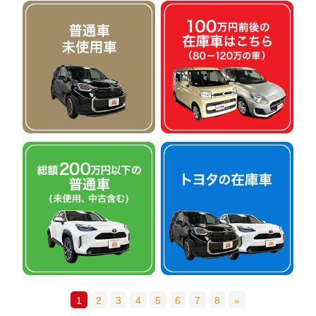
1
2
3
4
5
6
7
8
»