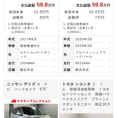
59.8
59.8
支払総額
万円
支払総額
万円
車両本体
51.8万円
車両本体
52.8万円
諸費用
8万円
諸費用
7万円
定期点検整備付
定期点検整備付
保証付（全車1ヶ月・
保証付（全車1ヶ月・
1,000km）
1,000km）
年式
2017年8月
年式
2020年3月
車検
車検整備付き
車検
2028年3月
ルナシルバーメタリ
ブルーイッシュブラ
色
色
ック
ックパール
走行
10548km
走行
90134km
店舗
横浜本店
店舗
横浜本店
ニッサン デイズ
トヨタ シエンタ
Ｓ ナ
Ｚ ７
ビ バックカメラ ETC
人 登録済未使用車 トヨタ
セーフティセンス 両側パワ
ースライドドア ブラインド
スポットモニター 純正10.5
インチ