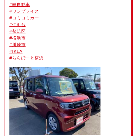
#
軽自動車
#
ワンプライス
#
コミコミカー
#
仲町台
#
都筑区
#
横浜市
#
川崎市
#
IKEA
#
ららぽーと横浜