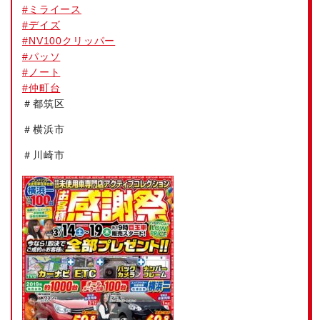
#
ミライース
#
デイズ
#
NV100クリッパー
#
パッソ
#
ノート
#
仲町台
＃都筑区
＃横浜市
＃川崎市