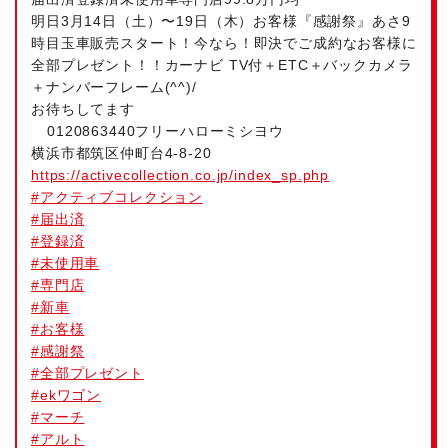
明日3月14日（土）〜19日（木）お客様『感謝祭』あさ9
時目玉車販売スタート！今なら！即決でご成約なお客様に
全部プレゼント！！カーナビ TV付＋ETC＋バックカメラ
＋ナンバーフレーム(^^)/
お待ちしてます
0120863440フリーハローミシヨウ
横浜市都筑区仲町台4-8-20
https://activecollection.co.jp/index_sp.php
#
アクティブコレクション
#
届出済
#
登録済
#
未使用車
#
専門店
#
新車
#
お客様
#
感謝祭
#
全部プレゼント
#
ekワゴン
#
マーチ
#
アルト