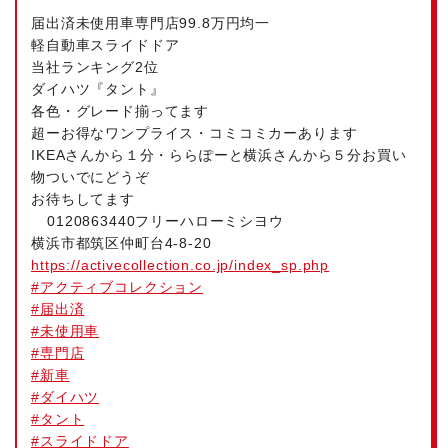
届出済未使用車専門店99.8万円均一
軽自動車スライドドア
当社ランキング2位
ダイハツ『タント』
各色・グレード揃ってます
超ーお得なワンプライス・コミコミカーあります
IKEAさんから１分・ららぽーと横浜さんから５分お買い
物ついでにどうぞ
お待ちしてます
0120863440フリーハローミシヨウ
横浜市都筑区仲町台4-8-20
https://activecollection.co.jp/index_sp.php
#
アクティブコレクション
#
届出済
#
未使用車
#
専門店
#
新車
#
ダイハツ
#
タント
#
スライドドア