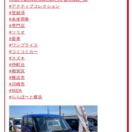
#
アクティブコレクション
#
登録済
#
未使用車
#
専門店
#
ソリオ
#
新車
#
ワンプライス
#
コミコミカー
#
スズキ
#
仲町台
#
都筑区
#
横浜市
#
川崎市
#
IKEA
#
ららぽーと横浜