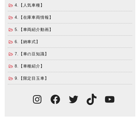
4.【人気車種】
4.【在庫車両情報】
5.【車両紹介動画】
6.【納車式】
7.【車の豆知識】
8.【車種紹介】
9.【限定目玉車】
Instagram
Facebook
Twitter
TikTok
You