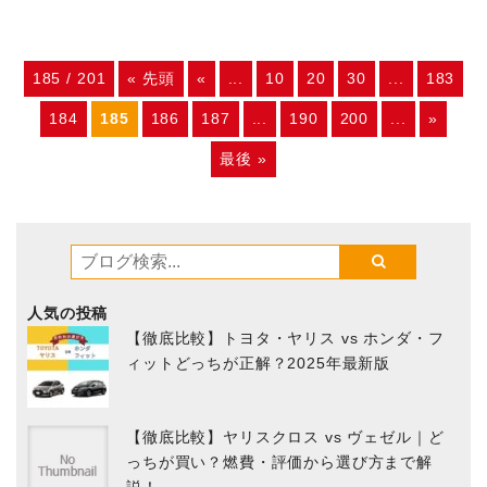
185 / 201
« 先頭
«
...
10
20
30
...
183
184
185
186
187
...
190
200
...
»
最後 »
人気の投稿
【徹底比較】トヨタ・ヤリス vs ホンダ・フ
ィットどっちが正解？2025年最新版
【徹底比較】ヤリスクロス vs ヴェゼル｜ど
っちが買い？燃費・評価から選び方まで解
説！