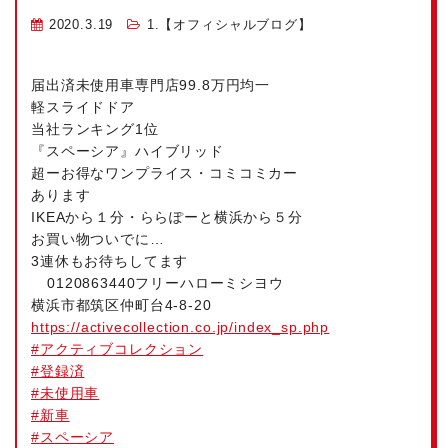
2020.3.19
1.【オフィシャルブログ】
届出済未使用車専門店99.8万円均一
軽スライドドア
当社ランキング1位
『スペーシア』ハイブリッド
超ーお得なワンプライス・コミコミカー
あります
IKEAから１分・ららぽーと横浜から５分
お買い物ついでに…
3連休もお待ちしてます
0120863440フリーハローミシヨウ
横浜市都筑区仲町台4-8-20
https://activecollection.co.jp/index_sp.php
#
アクティブコレクション
#
登録済
#
未使用車
#
新車
#
スペーシア