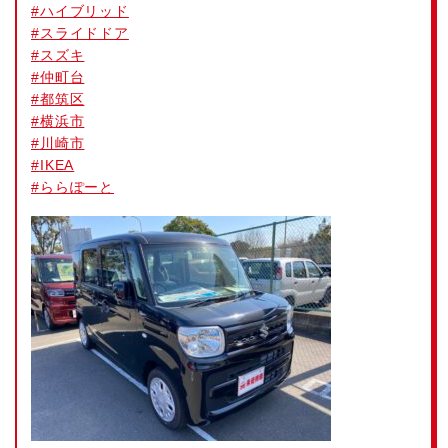
#
ハイブリッド
#
スライドドア
#
スズキ
#
仲町台
#
都筑区
#
横浜市
#
川崎市
#
IKEA
#
ららぽーと