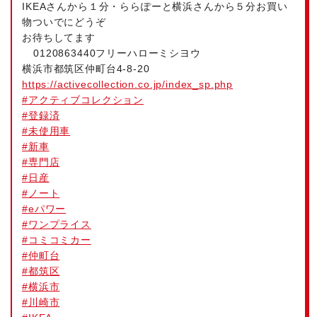
IKEAさんから１分・ららぽーと横浜さんから５分お買い
物ついでにどうぞ
お待ちしてます
0120863440フリーハローミシヨウ
横浜市都筑区仲町台4-8-20
https://activecollection.co.jp/index_sp.php
#
アクティブコレクション
#
登録済
#
未使用車
#
新車
#
専門店
#
日産
#
ノート
#
eパワー
#
ワンプライス
#
コミコミカー
#
仲町台
#
都筑区
#
横浜市
#
川崎市