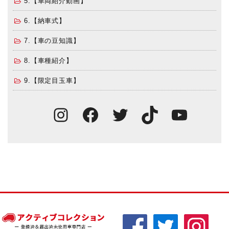
5.【車両紹介動画】
6.【納車式】
7.【車の豆知識】
8.【車種紹介】
9.【限定目玉車】
Instagram
Facebook
Twitter
TikTok
You