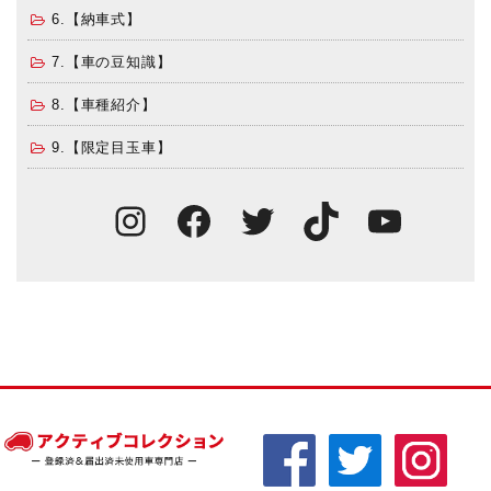
6.【納車式】
7.【車の豆知識】
8.【車種紹介】
9.【限定目玉車】
Instagram
Facebook
Twitter
TikTok
You