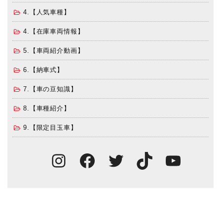
4.【人気車種】
4.【在庫車両情報】
5.【車両紹介動画】
6.【納車式】
7.【車の豆知識】
8.【車種紹介】
9.【限定目玉車】
Instagram
Facebook
Twitter
TikTok
You