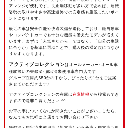
アレンジが便利です。長距離移動が多い方であれば、運転
姿勢の取りやすさや高速道路での安定感も重視したいポイ
ントになります。
最近の車は安全性能や快適装備が進化しており、軽自動車
やコンパクトカーでも十分な機能を備えたモデルが増えて
います。まずは「人気車だから」ではなく、「自分の生活
に合うか」を基準に選ぶことで、購入後の満足度につなが
りやすくなります。
アクティブコレクション
はオールメーカー･オール車
種取扱いの登録済･届出済未使用車専門店です！
グループ在庫約350台の中から、ぴったりの1台をご提案
させていただきます♪
アクティブコレクションの在庫は
在庫情報
から検索もでき
ますので是非ご覧ください ^^
お車の事についてなにか聞きたいことがございましたら、
なんでもお気軽に当店までお問い合わせ下さい！
登録済・届出済未使用車（新古車）から新車・中古車も取