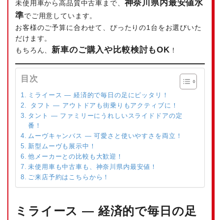
神奈川県内最安値水
未使用車から高品質中古車まで、
準
でご用意しています。
お客様のご予算に合わせて、ぴったりの1台をお選びいた
だけます。
新車のご購入や比較検討もOK
もちろん、
！
目次
ミライース — 経済的で毎日の足にピッタリ！
タフト — アウトドアも街乗りもアクティブに！
タント — ファミリーにうれしいスライドドアの定
番！
ムーヴキャンバス — 可愛さと使いやすさを両立！
新型ムーヴも展示中！
他メーカーとの比較も大歓迎！
未使用車も中古車も、神奈川県内最安値！
ご来店予約はこちらから！
ミライース — 経済的で毎日の足