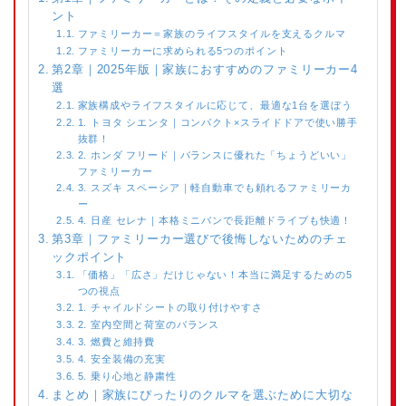
ント
ファミリーカー＝家族のライフスタイルを支えるクルマ
ファミリーカーに求められる5つのポイント
第2章｜2025年版｜家族におすすめのファミリーカー4
選
家族構成やライフスタイルに応じて、最適な1台を選ぼう
1. トヨタ シエンタ｜コンパクト×スライドドアで使い勝手
抜群！
2. ホンダ フリード｜バランスに優れた「ちょうどいい」
ファミリーカー
3. スズキ スペーシア｜軽自動車でも頼れるファミリーカ
ー
4. 日産 セレナ｜本格ミニバンで長距離ドライブも快適！
第3章｜ファミリーカー選びで後悔しないためのチェ
ックポイント
「価格」「広さ」だけじゃない！本当に満足するための5
つの視点
1. チャイルドシートの取り付けやすさ
2. 室内空間と荷室のバランス
3. 燃費と維持費
4. 安全装備の充実
5. 乗り心地と静粛性
まとめ｜家族にぴったりのクルマを選ぶために大切な