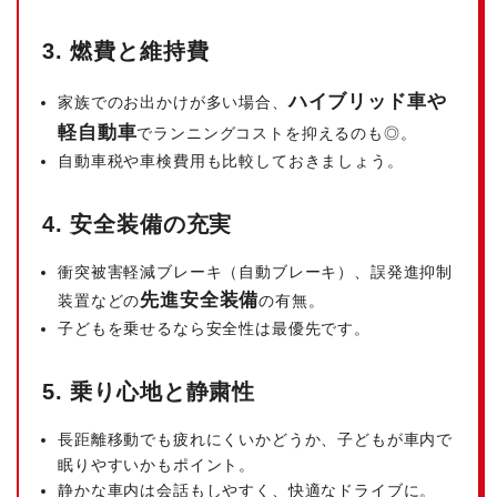
3. 燃費と維持費
ハイブリッド車や
家族でのお出かけが多い場合、
軽自動車
でランニングコストを抑えるのも◎。
自動車税や車検費用も比較しておきましょう。
4. 安全装備の充実
衝突被害軽減ブレーキ（自動ブレーキ）、誤発進抑制
先進安全装備
装置などの
の有無。
子どもを乗せるなら安全性は最優先です。
5. 乗り心地と静粛性
長距離移動でも疲れにくいかどうか、子どもが車内で
眠りやすいかもポイント。
静かな車内は会話もしやすく、快適なドライブに。