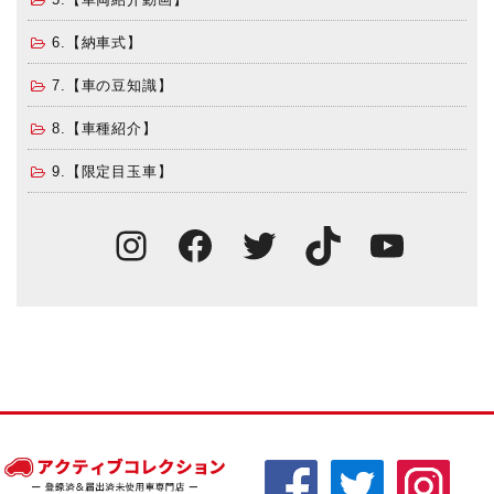
6.【納車式】
7.【車の豆知識】
8.【車種紹介】
9.【限定目玉車】
Instagram
Facebook
Twitter
TikTok
You