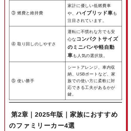
家計に優しい低燃費車
ハイブリッド車
③ 燃費と維持費
や、
も
注目されています。
運転に不慣れな方でも安
コンパクトサイズ
心な
④ 取り回しのしやすさ
のミニバンや軽自動
車
も人気の選択肢。
シートアレンジ、車内収
納、USBポートなど、家
⑤ 使い勝手
族での使い方に柔軟に対
応できる工夫があるかが
鍵。
第2章｜2025年版｜家族におすすめ
のファミリーカー4選